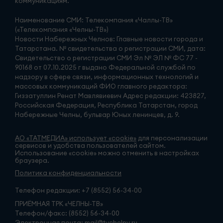
коммуникациям.
Наименование СМИ: Телекомпания «Чаллы-ТВ»
(«Телекомпания «Челны-ТВ»)
Новости Набережных Челнов: Главные новости города и
Татарстана. № свидетельства о регистрации СМИ, дата:
Свидетельство о регистрации СМИ Эл № ЭЛ № ФС 77 -
90168 от 07.10.2025 г выдано Федеральной службой по
надзору в сфере связи, информационных технологий и
массовых коммуникаций ФИО главного редактора:
Гиззатуллин Ренат Мавлявиевич Адрес редакции: 423827,
Российская Федерация, Республика Татарстан, город
Набережные Челны, бульвар Юных ленинцев, д. 9.
АО «ТАТМЕДИА» использует «cookie»
для персонализации
сервисов и удобства пользователей сайтом.
Использование «cookie» можно отменить в настройках
браузера.
Политика конфиденциальности
Телефон редакции:
+7 (8552) 56-34-00
ПРИЁМНАЯ ТРК «ЧЕЛНЫ-ТВ»
Телефон/факс: (8552) 56-34-00
Электронная почта: mail@tvchelny.ru