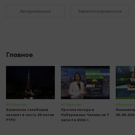
Зарегистрироваться
Авторизоваться
Главное
#Общество
#Общество
#Яналыкл
Казанская телебашня
Прогноз погоды в
Яналыклар
засияет в честь 25-летия
Набережных Челнах на 7
05.08.202
РТРС
августа 2026 г.