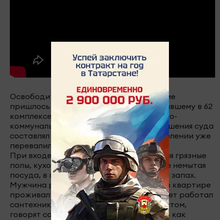
Освободить квартиру. Такое требование
пришлось услышать челнинцу, проживавшему в 62
комплексе. Причина - неуплата жилищно-
коммунальных услуг. Долг на момент решения суда
составлял 142 тысячи рублей, а при выселении уже
перевалил за 170 тысяч.
При входе в квартиру в глаза бросаются грязные
полы, кухонная плита, стены, в раковине немытая
посуда, в помещении стоит неприятный запах.
Мужчина разведен, дети разъехались, в квартире
проживал с сожительницей. Он много лет работал
сантехником и был отличным специалистом,
говорят соседи. Они характеризуют его как