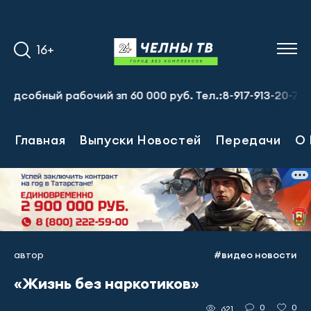
16+
бный рабочий зп 60 000 руб. Тел.:8-917-913-20-71
Пре
Главная
Выпуски Новостей
Передачи
О 
автор
#видео новости
«Жизнь без наркотиков»
0
0
621