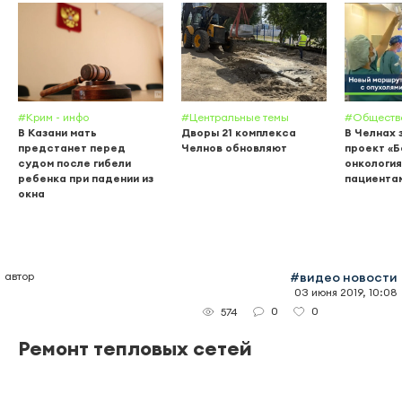
#Крим - инфо
#Центральные темы
#Обществ
В Казани мать
Дворы 21 комплекса
В Челнах 
предстанет перед
Челнов обновляют
проект «
судом после гибели
онкология
ребенка при падении из
пациента
окна
автор
#видео новости
03 июня 2019, 10:08
0
0
574
Ремонт тепловых сетей