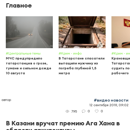
Главное
#Центральные темы
#Крим - инфо
#Крим - и
МЧС предупредило
В Татарстане спасатели
Крановщи
татарстанцев о грозе,
вытащили мужчину из
Татарста
тумане и сильном дожде
погреба глубиной 1,5
судить по
10 августа
метра
рабочего
автор
#видео новости
12 сентября 2019, 09:02
0
0
795
В Казани вручат премию Ага Хана в
области архитектуры