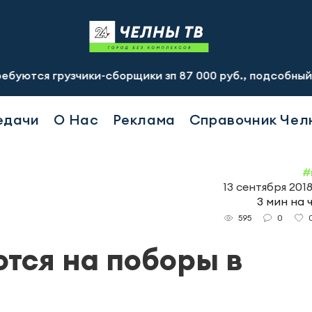
грузчики-сборщики зп 87 000 руб., подсобный рабочий зп
едачи
О Нас
Реклама
Справочник Чел
#
13 сентября 2018
3 мин на 
0
595
тся на поборы в