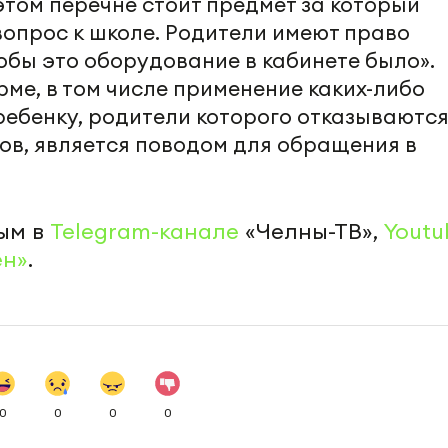
 этом перечне стоит предмет за который
 вопрос к школе. Родители имеют право
обы это оборудование в кабинете было».
ме, в том числе применение каких-либо
ребенку, родители которого отказываются
ов, является поводом для обращения в
ым в
Telegram-канале
«Челны-ТВ»,
Youtu
ен»
.
0
0
0
0