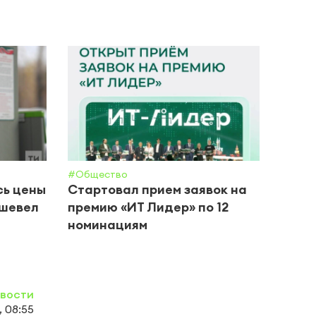
#Общество
#Обще
сь цены
Стартовал прием заявок на
В Че
ешевел
премию «ИТ Лидер» по 12
прие
номинациям
овости
, 08:55