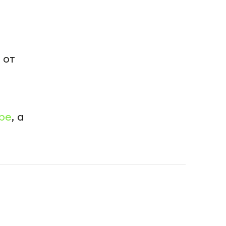
 от
be
, а