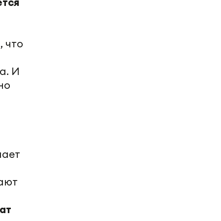
ется
, что
а. И
но
чает
вают
ат