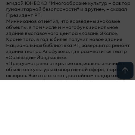
эгидой ЮНЕСКО “Многообразие культур – фактор
гуманитарной безопасности“ и другие», – сказал
Президент РТ.
Минниханов отметил, что возведены знаковые
объекты, в том числе и многофункциональное
здание выставочного центра «Казань Экспо».
Кроме того, в год юбилея получит новое здание
Национальная библиотека РТ, завершится ремонт
здания театра Алафузова, где разместится театр
«Созвездие-Йолдызлык».
«Предусмотрено открытие социально значимых
объектов культуры и спортивной сферы, парков и
скверов. Все это станет достойным подарком
жителям республики. 100 лет ТАССР для жителей
Татарстана – предмет для гордости и стимул для
дальнейшего развития Татарстана», – заключил
Рустам Минниханов.
Совещание прошло в Казани под
председательством вице-премьера России
Виталия Мутко.
Следите за самым важным в
Telegram-