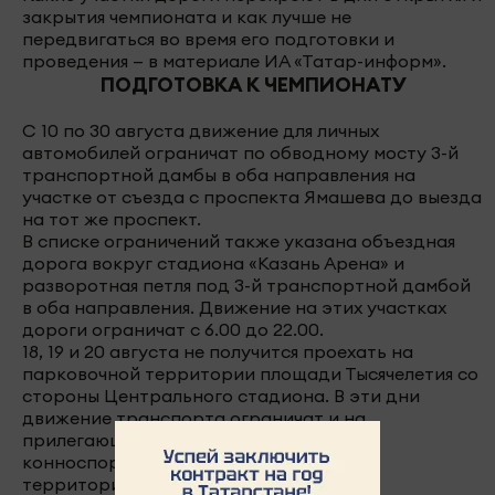
закрытия чемпионата и как лучше не
передвигаться во время его подготовки и
проведения — в материале ИА «Татар-информ».
ПОДГОТОВКА К ЧЕМПИОНАТУ
С 10 по 30 августа движение для личных
автомобилей ограничат по обводному мосту 3-й
транспортной дамбы в оба направления на
участке от съезда с проспекта Ямашева до выезда
на тот же проспект.
В списке ограничений также указана объездная
дорога вокруг стадиона «Казань Арена» и
разворотная петля под 3-й транспортной дамбой
в оба направления. Движение на этих участках
дороги ограничат с 6.00 до 22.00.
18, 19 и 20 августа не получится проехать на
парковочной территории площади Тысячелетия со
стороны Центрального стадиона. В эти дни
движение транспорта ограничат и на
прилегающей к Международному
конноспортивному комплексу «Казань»
территории.