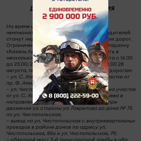
ДНИ ОТКРЫТИЯ И ЗАКРЫТИЯ
На время церемоний начала и закрытия
чемпионата WorldSkills Kazan 2019 для водителей
станут недоступны 14 участков казанских дорог.
Ограничения коснутся прилегающих к стадиону
«Казань Арена» улиц и будут действовать в
несколько этапов: 1-й этап: 21 и 22 августа с 16.00
до 23.00; 2-й этап: с 16.00 26 августа до 1.00 28
августа, по следующим автомобильным дорогам:
— ул. С. Хакима в оба направления, на участке от
пр. Ф. Амирхана до ул. Чистопольская;
— ул. Чистопольская в оба направления, на участке
от ул. С. Хакима до съезда на пр. Х. Ямашева в
направлении ул. Академика Арбузова и при
движении со стороны ул. Гаврилова до дома № 75
по ул. Чистопольская;
— выезд на ул. Чистопольская с внутриквартальных
проездов в районе домов по адресу ул.
Чистопольская, 85а и ул. Чистопольская, 79;
— обводной мост 3-й транспортной дамбы в оба