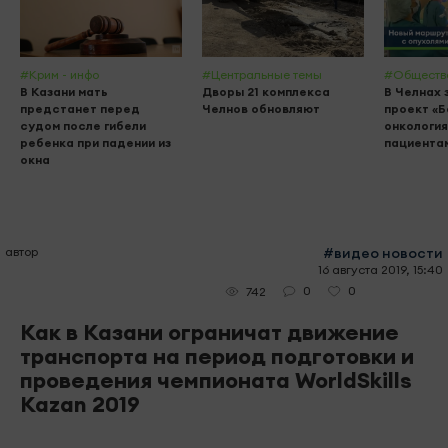
#Крим - инфо
#Центральные темы
#Обществ
В Казани мать
Дворы 21 комплекса
В Челнах 
предстанет перед
Челнов обновляют
проект «
судом после гибели
онкология
ребенка при падении из
пациента
окна
автор
#видео новости
16 августа 2019, 15:40
0
0
742
Как в Казани ограничат движение
транспорта на период подготовки и
проведения чемпионата WorldSkills
Kazan 2019