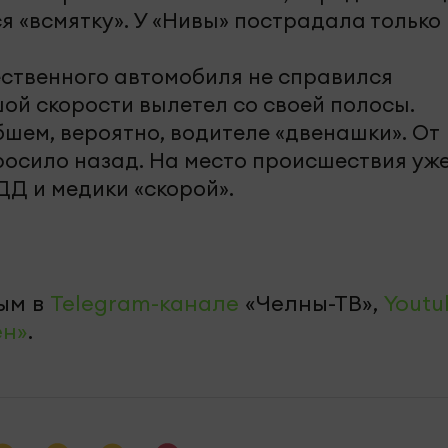
ся «всмятку». У «Нивы» пострадала только
ественного автомобиля не справился
ой скорости вылетел со своей полосы.
шем, вероятно, водителе «двенашки». От
росило назад. На место происшествия уж
Д и медики «скорой».
ым в
Telegram-канале
«Челны-ТВ»,
Youtu
ен»
.