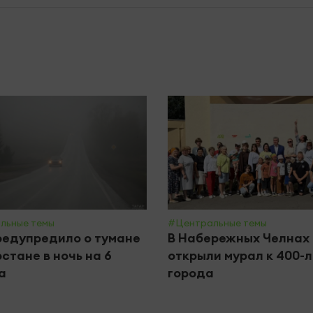
льные темы
#Центральные темы
едупредило о тумане
В Набережных Челнах
рстане в ночь на 6
открыли мурал к 400-
а
города