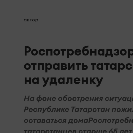
автор
Роспотребнадзор
отправить татарс
на удаленку
На фоне обострения ситуац
Республике Татарстан пож
оставаться домаРоспотребн
татарстанцев старше 65 лет 