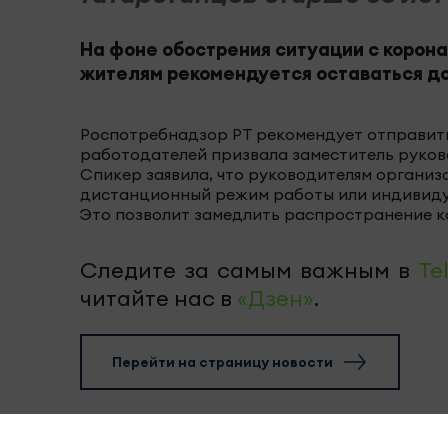
На фоне обострения ситуации с корон
жителям рекомендуется оставаться д
Роспотребнадзор РТ рекомендует отправить 
работодателей призвала заместитель руков
Спикер заявила, что руководителям органи
дистанционный режим работы или индивидуа
Это позволит замедлить распространение к
Следите за самым важным в
Te
читайте нас в
«Дзен»
.
Перейти на страницу новости