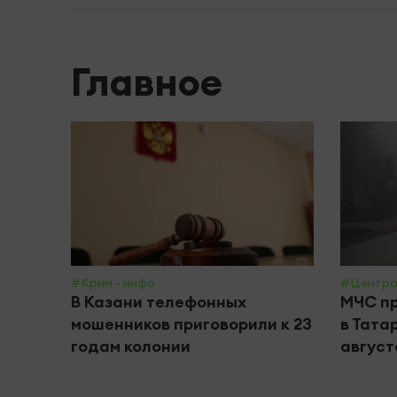
Главное
#Крим - инфо
#Центра
В Казани телефонных
МЧС пр
мошенников приговорили к 23
в Тата
годам колонии
август