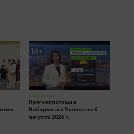
#Общество
#Крим 
Прогноз погоды в
В Ка
летию
Набережных Челнах на 6
бизн
августа 2026 г.
хище
обор