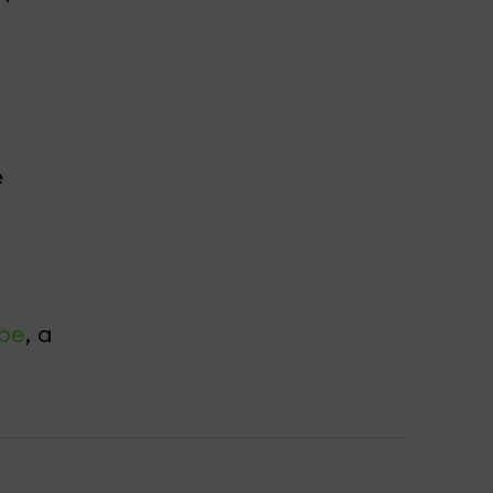
е
be
, а