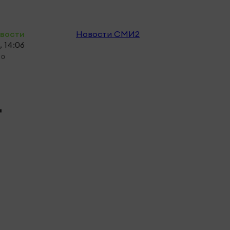
овости
Новости СМИ2
, 14:06
0
т