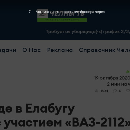
6
Автоматическое закрытие баннера через
Требуется уборщица(-к) график 2/2, с 07.00 
едачи
О Нас
Реклама
Справочник Чел
#
19 октября 2020
2 мин на 
0
1504
де в Елабугу
 участием «ВАЗ-2112