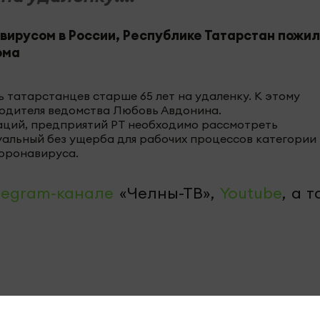
авирусом в России, Республике Татарстан пожи
ома
татарстанцев старше 65 лет на удаленку. К этому
одителя ведомства Любовь Авдонина.
заций, предприятий РТ необходимо рассмотреть
льный без ущерба для рабочих процессов категории 
оронавируса.
legram-канале
«Челны-ТВ»,
Youtube
, а 