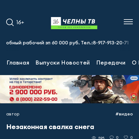
16+
 рабочий зп 60 000 руб. Тел.:8-917-913-20-71
Главная
Выпуски Новостей
Передачи
О 
автор
#видео
Незаконная свалка снега
0
0
595