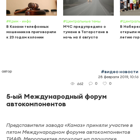
#Крим - инфо
#Центральные темы
#Централь
В Казани телефонных
МЧС предупредило о
В Набере
мошенников приговорили
тумане в Татарстане в
открыли м
к 23 годам колонии
ночь на 6 августа
летию го
автор
#видео новости
28 февраля 2019, 10:16
0
0
662
5-ый Международный форум
автокомпонентов
Представители завода «Камаз» приняли участие в
пятом Международном форуме автокомпонентов
ТИАФ. Мероприятие проходит на площадке