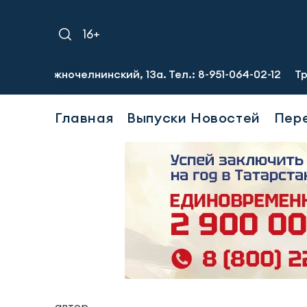
16+
жночелнинский, 13а. Тел.: 8-951-064-02-12
Требуются г
Главная
Выпуски Новостей
Пер
автор