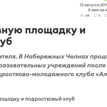
13 августа 2019
2 мин на 
0
618
вную площадку и
луб
ителя. В Набережных Челнах про
бразовательных учреждений после
дростково-молодежного клуба «А