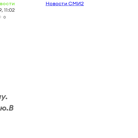
овости
Новости СМИ2
, 11:02
0
y.
ую.В