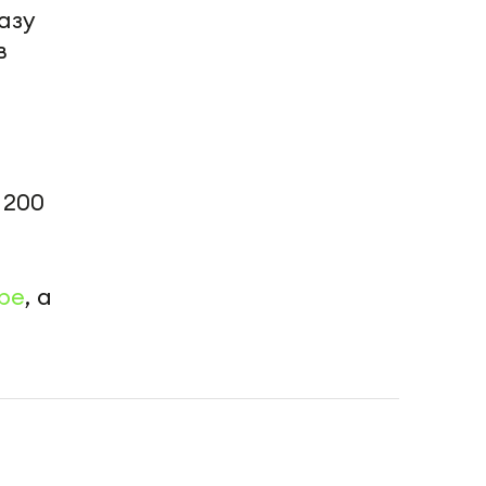
азу
в
 200
be
, а