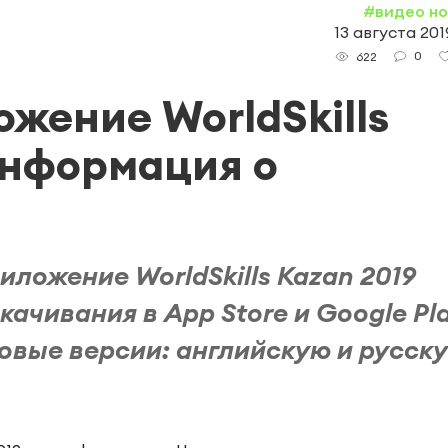
#видео н
13 августа 2019
0
622
жение WorldSkills
 информация о
ложение WorldSkills Kazan 2019
ачивания в App Store и Google Pla
овые версии: английскую и русск