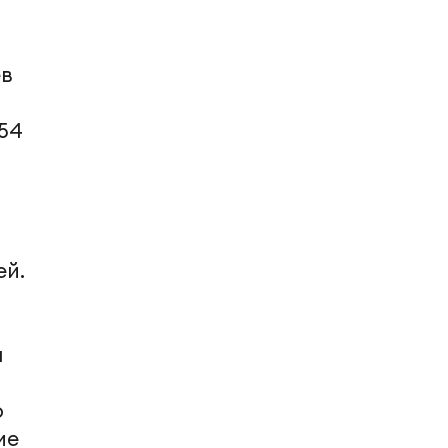
ев
.
54
ей.
а
о
ие