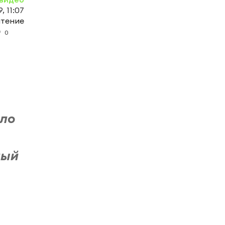
, 11:07
чтение
0
шло
лый