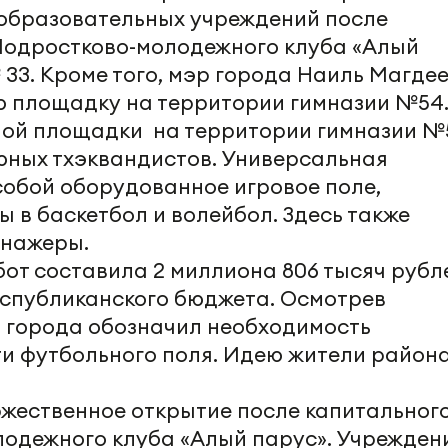
 образовательных учреждений после
Подростково-молодежного клуба «Алый
 33. Кроме того, мэр города Наиль Магде
ю площадку на территории гимназии №54
ной площадки на территории гимназии №
юных тхэквандистов. Универсальная
обой оборудованное игровое поле,
 в баскетбол и волейбол. Здесь также
енажеры.
от составила 2 миллиона 806 тысяч рубл
спубликанского бюджета. Осмотрев
а города обозначил необходимость
ти футбольного поля. Идею жители район
ржественное открытие после капитальног
одежного клуба «Алый парус». Учрежден