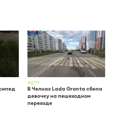
#ДТП
#ДТП
осипед
В Челнах Lada Granta сбила
В Че
девочку на пешеходном
подр
переходе
Каси