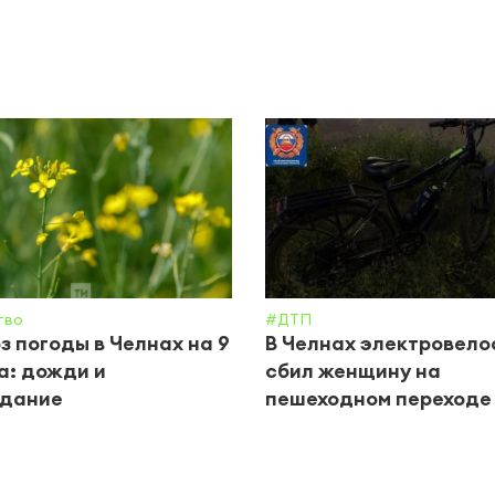
тво
#ДТП
з погоды в Челнах на 9
В Челнах электровел
а: дожди и
сбил женщину на
одание
пешеходном переходе