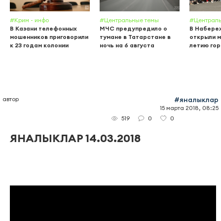
#Крим - инфо
#Центральные темы
#Централь
В Казани телефонных
МЧС предупредило о
В Набере
мошенников приговорили
тумане в Татарстане в
открыли м
к 23 годам колонии
ночь на 6 августа
летию го
автор
#яналыклар
15 марта 2018, 08:25
0
0
519
ЯНАЛЫКЛАР 14.03.2018