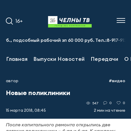
16+
одсобный рабочий зп 60 000 руб. Тел.:8-917-913-20-71
Главная
Выпуски Новостей
Передачи
О 
автор
#видео
Новые поликлиники
0
0
547
15 марта 2018, 08:45
2 мин на чтение
После капитального ремонта открылись две
детские поликлиники – 4-ая и 6-ая. К каждому