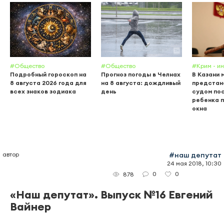
#Общество
#Общество
#Крим - и
Подробный гороскоп на
Прогноз погоды в Челнах
В Казани 
8 августа 2026 года для
на 8 августа: дождливый
предстан
всех знаков зодиака
день
судом пос
ребенка п
окна
автор
#наш депутат
24 мая 2018, 10:30
0
0
878
«Наш депутат». Выпуск №16 Евгений
Вайнер