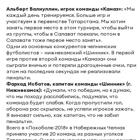
Альберт Валиуллин, игрок команды «Камаз»:
«Мы
каждый день тренируемся. Больше игр и
участвуем в первенстве Татарстана. Мы хотим
занять первое место в этом турнире, чтобы выйти
из группы, чтобы в Салават поехали, потом в
Салавате тоже первое место занять».
Одни из основных конкурентов челнинских
футболистов – нижнекамский «Шинник». В первой
игре против второй команды «Камаза» они
сыграли вничью и потеряли драгоценные очки, при
этом на последних секундах не реализовали
пенальти.
Фархад Исбатов, капитан команды «Шинник» (г.
Нижнекамск):
«Думали, что победим, но я думаю,
что мы походу расслабились, подумали, что
команда будет слабая. Когда пропустили гол,
оборона рас скрылась, не успели игроков зажать.
Я виноват сильно, как капитан, что не забил
пенальти».
Всего в «Локоболе-2018» в Набережных Челнах
приняло участие 20 команд из разных уголков