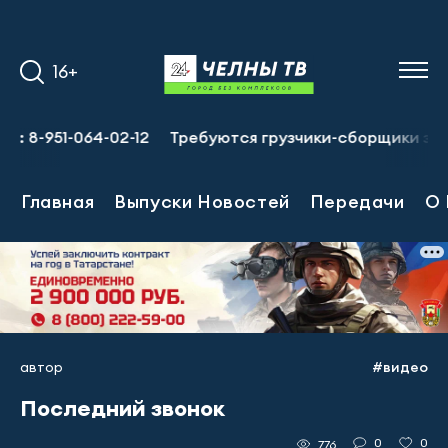
16+
951-064-02-12
Требуются грузчики-сборщики зп 87 000 р
Главная
Выпуски Новостей
Передачи
О 
автор
#видео
Последний звонок
0
0
776