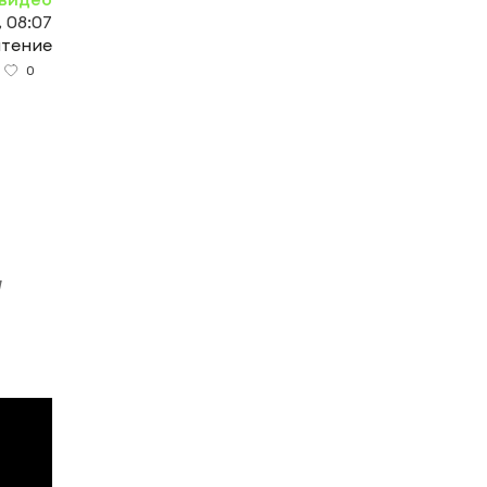
, 08:07
чтение
0
а