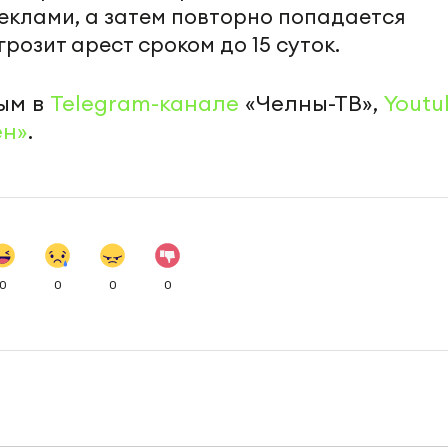
еклами, а затем повторно попадается
розит арест сроком до 15 суток.
ым в
Telegram-канале
«Челны-ТВ»,
Youtu
ен»
.
0
0
0
0