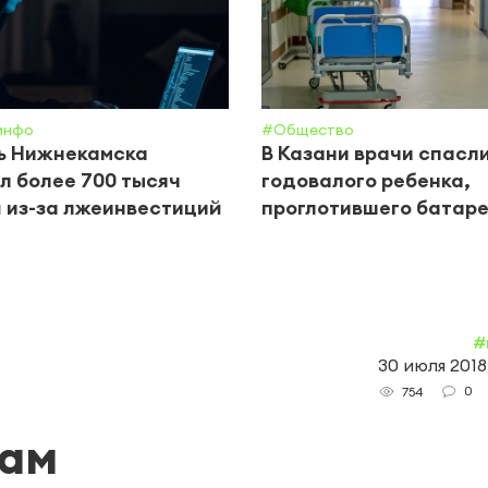
инфо
#Общество
ь Нижнекамска
В Казани врачи спасл
л более 700 тысяч
годовалого ребенка,
 из-за лжеинвестиций
проглотившего батар
#
30 июля 2018
0
754
кам