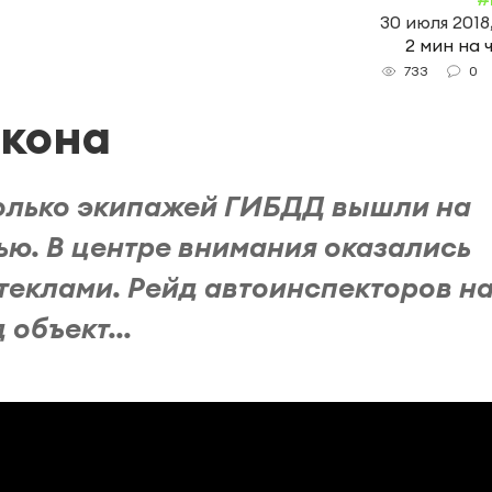
30 июля 2018
2 мин на 
0
733
акона
олько экипажей ГИБДД вышли на
ью. В центре внимания оказались
еклами. Рейд автоинспекторов н
объект...