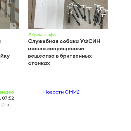
#Крим - инфо
#Обще
и
Служебная собака УФСИН
Врач
нашла запрещенные
дево
ейку
вещества в бритвенных
в Та
станках
видео
Новости СМИ2
, 07:52
0