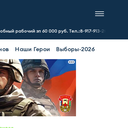
й зп 60 000 руб. Тел.:8-917-913-20-71
Предприятию тр
нов
Наши Герои
Выборы-2026
видео