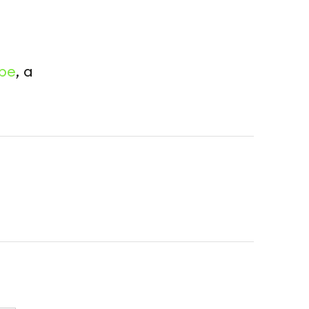
be
, а