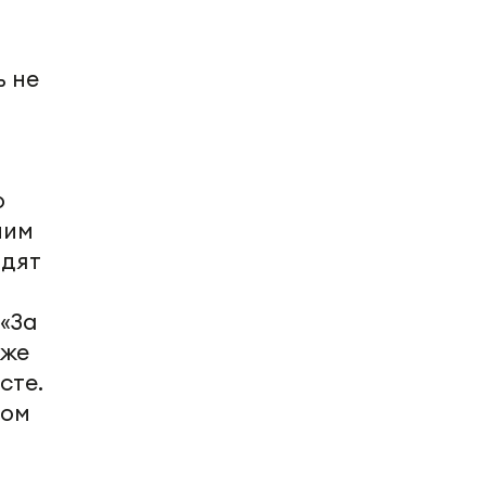
ь не
о
ним
идят
«За
кже
сте.
том