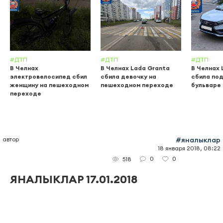
#ДТП
#ДТП
#ДТП
В Челнах
В Челнах Lada Granta
В Челнах 
электровелосипед сбил
сбила девочку на
сбила по
женщину на пешеходном
пешеходном переходе
бульваре
переходе
автор
#яналыклар
18 января 2018, 08:22
0
0
518
ЯНАЛЫКЛАР 17.01.2018