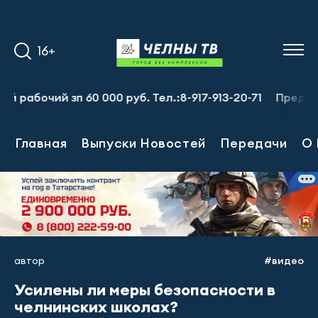
16+
чий зп 60 000 руб. Тел.:8-917-913-20-71
Предприятию 
Главная
Выпуски Новостей
Передачи
О 
автор
#видео
Усилены ли меры безопасности в
челнинских школах?