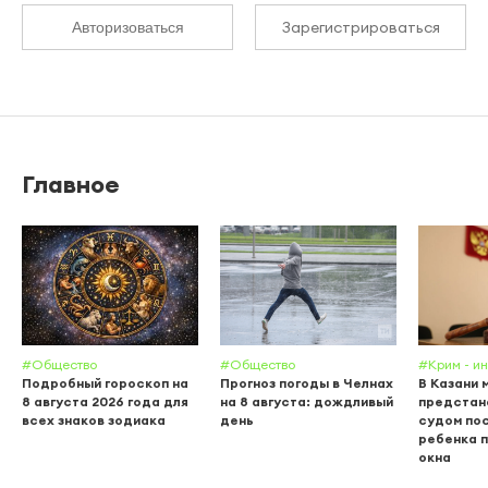
Зарегистрироваться
Авторизоваться
Главное
#Общество
#Общество
#Крим - и
Подробный гороскоп на
Прогноз погоды в Челнах
В Казани 
8 августа 2026 года для
на 8 августа: дождливый
предстан
всех знаков зодиака
день
судом пос
ребенка п
окна