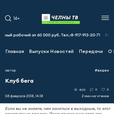
16+
рабочий зп 60 000 руб. Тел.:8-917-913-20-71
Предприят
Главная
Выпуски Новостей
Передачи
О 
автор
#видео
Клуб бега
0
0
800
08 февраля 2018, 14:18
2 мин на чтение
Если вы не знаете, чем заняться в выходные, то этот
сюжет точно для вас. Пока другие еще спят, эти