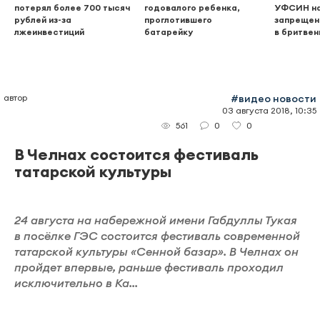
потерял более 700 тысяч
годовалого ребенка,
УФСИН н
рублей из-за
проглотившего
запрещен
лжеинвестиций
батарейку
в бритвен
автор
#видео новости
03 августа 2018, 10:35
0
0
561
В Челнах состоится фестиваль
татарской культуры
24 августа на набережной имени Габдуллы Тукая
в посёлке ГЭС состоится фестиваль современной
татарской культуры «Сенной базар». В Челнах он
пройдет впервые, раньше фестиваль проходил
исключительно в Ка...