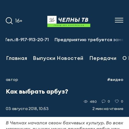
16+
:8-917-913-20-71
Предприятию требуется заместитель г
Главная
Выпуски Новостей
Передачи
О 
автор
#видео
Как выбрать арбуз?
0
0
480
03 августа 2018, 10:53
2 мин на чтение
В Челнах начался сезон бахчевых культур. Во всех
магазинах, рынках можно приобрести арбуз или