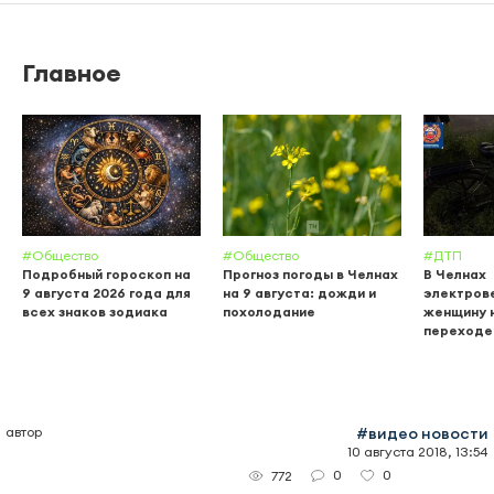
Главное
#Общество
#Общество
#ДТП
Подробный гороскоп на
Прогноз погоды в Челнах
В Челнах
9 августа 2026 года для
на 9 августа: дожди и
электров
всех знаков зодиака
похолодание
женщину 
переходе
автор
#видео новости
10 августа 2018, 13:54
0
0
772