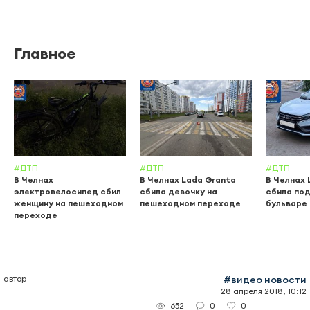
Главное
#ДТП
#ДТП
#ДТП
В Челнах
В Челнах Lada Granta
В Челнах 
электровелосипед сбил
сбила девочку на
сбила по
женщину на пешеходном
пешеходном переходе
бульваре
переходе
автор
#видео новости
28 апреля 2018, 10:12
0
0
652