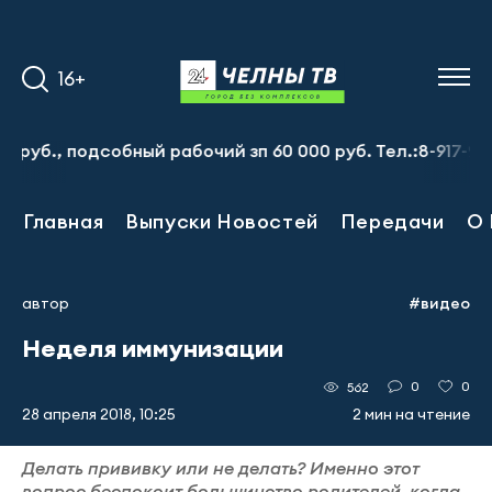
16+
, подсобный рабочий зп 60 000 руб. Тел.:8-917-913-20-7
Главная
Выпуски Новостей
Передачи
О 
автор
#видео
Неделя иммунизации
0
0
562
28 апреля 2018, 10:25
2 мин на чтение
Делать прививку или не делать? Именно этот
вопрос беспокоит большинство родителей, когда