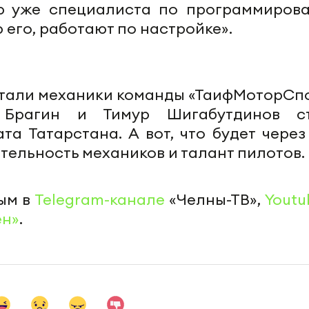
ую уже специалиста по программиров
 его, работают по настройке».
отали механики команды «ТаифМоторСпо
Брагин и Тимур Шигабутдинов с
а Татарстана. А вот, что будет через 
тельность механиков и талант пилотов.
ым в
Telegram-канале
«Челны-ТВ»,
Youtu
ен»
.