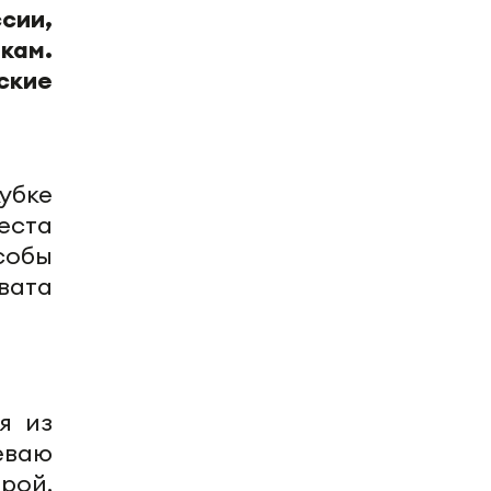
сии,
кам.
ские
убке
еста
собы
вата
я из
еваю
рой,