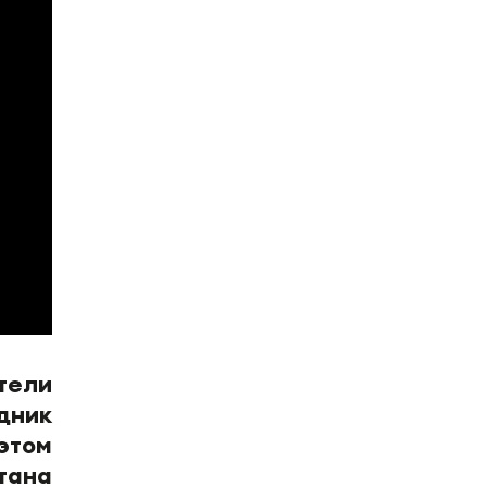
тели
дник
этом
тана