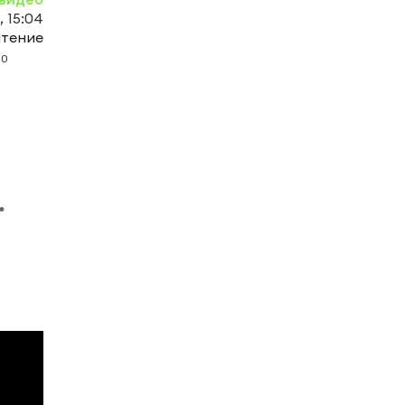
, 15:04
чтение
0
.