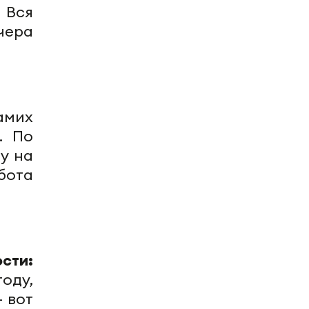
 Вся
чера
амих
. По
у на
бота
сти:
оду,
 вот