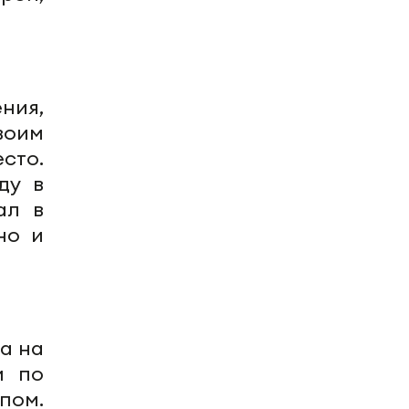
ния,
воим
сто.
ду в
ал в
но и
ча на
и по
пом.