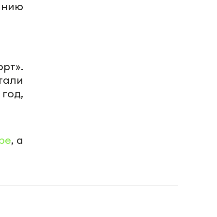
анию
рт».
тали
год,
be
, а