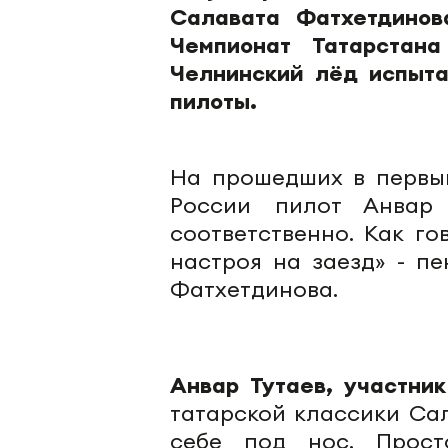
Салавата Фатхетдинов
Чемпионат Татарстан
Челнинский лёд испыта
пилоты.
На прошедших в первый
России пилот Анвар 
соответственно. Как го
настроя на заезд» - п
Фатхетдинова.
Анвар Тутаев, участни
татарской классики Са
себе под нос. Прост