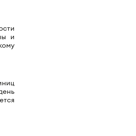
ости
ны и
кому
иниц
день
ется