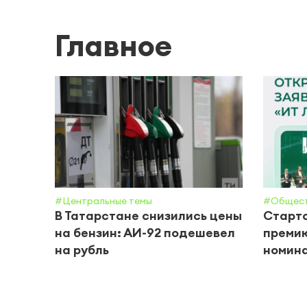
Главное
#Центральные темы
#Общес
В Татарстане снизились цены
Старто
на бензин: АИ-92 подешевел
премию
на рубль
номин