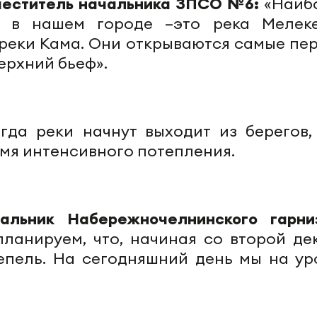
меститель начальника ЗПСО №6:
«Наиб
 в нашем городе –это река Мелеке
реки Кама. Они открываются самые пер
ерхний бьеф».
гда реки начнут выходит из берегов, 
мя интенсивного потепления.
альник Набережночелнинского гарни
ланируем, что, начиная со второй де
тепель. На сегодняшний день мы на ур