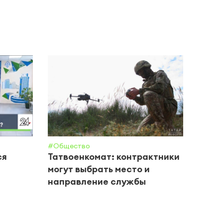
#Общество
#ДТП
ся
Татвоенкомат: контрактники
13-л
могут выбрать место и
питб
направление службы
легк