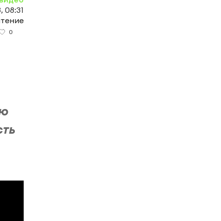
, 08:31
чтение
0
ую
сть