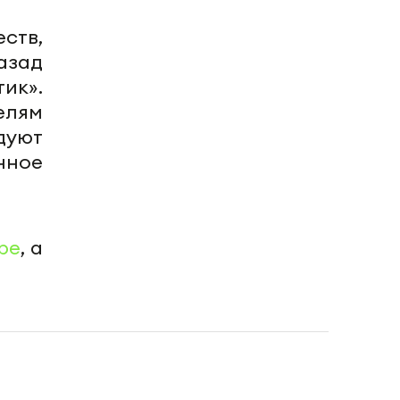
ств,
азад
ик».
елям
дуют
енное
be
, а