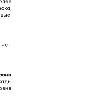
олее
ска,
вые,
нет.
зона
кады
овне