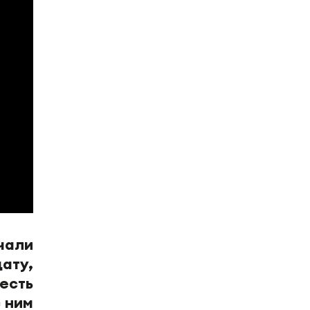
чали
дату,
есть
 ним