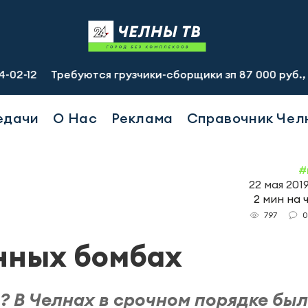
Требуются грузчики-сборщики зп 87 000 руб., подсобный
едачи
О Нас
Реклама
Справочник Чел
#
22 мая 2019
2 мин на 
0
797
нных бомбах
? В Челнах в срочном порядке бы