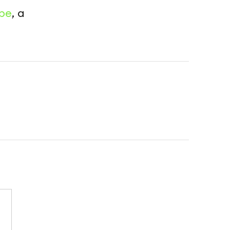
be
, а