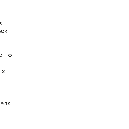
-
х
ъект
а по
ых
в
реля