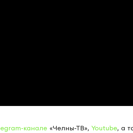
legram-канале
«Челны-ТВ»,
Youtube
, а 