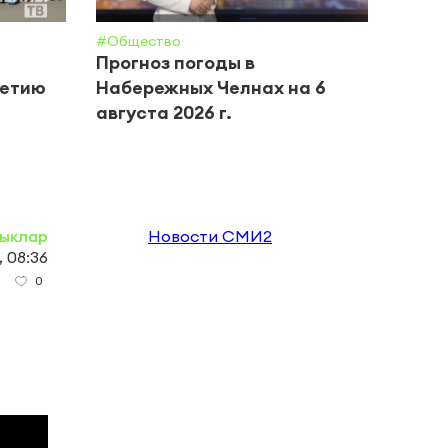
#Общество
#Крим 
Прогноз погоды в
В Ка
летию
Набережных Челнах на 6
бизн
августа 2026 г.
хище
обор
ыклар
Новости СМИ2
, 08:36
0