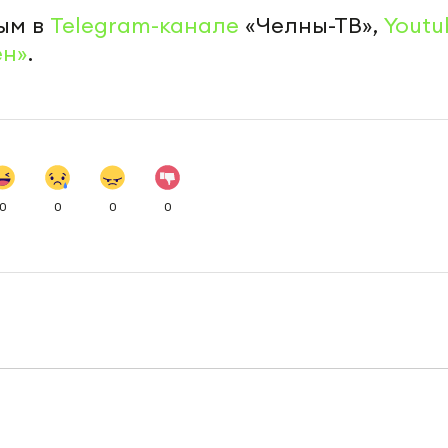
ым в
Telegram-канале
«Челны-ТВ»,
Youtu
ен»
.
0
0
0
0