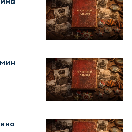
мина
смин
фина