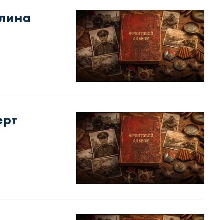
лина
ерт