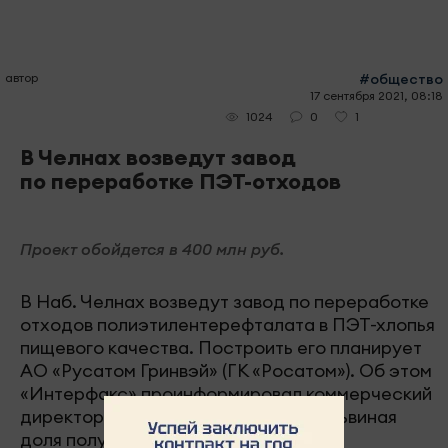
автор
#общество
17 сентября 2021, 08:18
0
1
1024
В Челнах возведут завод
по переработке ПЭТ-отходов
Проект обойдется в 400 млн руб.
В Наб. Челнах возведут завод по переработке
отходов полиэтилентерефталата в ПЭТ-хлопья
пищевого качества. Построить его планирует
АО «Русатом Гринвэй» (ГК «Росатом»). Об этом
«Интерфакс» проинформировал коммерческий
директор компании Андрей Есаев. Львиная
доля получаемой продукции будет