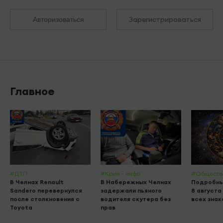
Зарегистрироваться
Авторизоваться
Главное
#ДТП
#Крим - инфо
#Обществ
В Челнах Renault
В Набережных Челнах
Подробны
Sandero перевернулся
задержали пьяного
8 августа
после столкновения с
водителя скутера без
всех знак
Toyota
прав