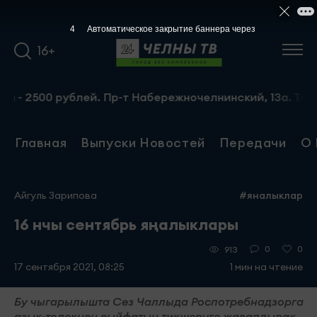
3
Автоматическое закрытие баннера через
16+
 2500 рублей. Пр-т Набережночелнинский, 13а. Тел.: 8-9
Главная
Выпуски Новостей
Передачи
О 
Айгуль Зарипова
#яналыклар
16 нчы сентябрь яңалыклары
0
0
913
17 сентября 2021, 08:25
1 мин на чтение
Бу чыгарылышта Сез Чаллыда Роспотребнадзорга
азык-төлекнең сыйфатын тикшерүгә җаваплырак