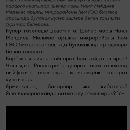
карарга куштылар, шәһәр мэры Наил Мәһдиев
Мәләкәс аръягы микрорайоны һәм ГЭС бистәсе
арасында булачак күпер эшләре белән танышты
турында белерсез.
Күпер төзелеше дәвам итә. Шәһәр мэры Наил
Мәһдиев Мәләкәс аръягы микрорайоны һәм
ГЭС бистәсе арасында булачак күпер эшләре
белән танышты.
Карбызны ничек сайларга һәм кайда алырга?
Чаллыда Роспотребнадзорга азык-төлекнең
сыйфатын тикшерүгә җаваплырак карарга
куштылар.
Ярминкәләр, базарлар яки кибетләр?
Яшелчәләрне кайда сатып алу отышлырак? 16+