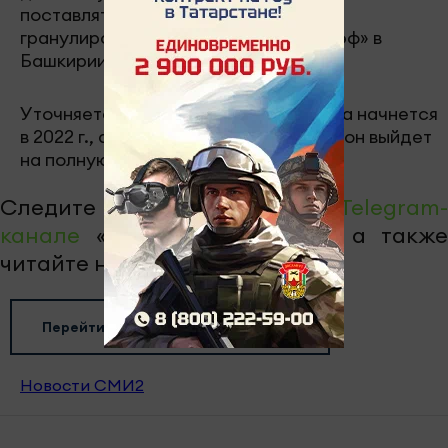
поставляться для производства
гранулированного ПЭТ на АО «Полиэф» в
Башкирии.
Уточняется, что деятельность завода начнется
в 2022 г., а уже через через два года он выйдет
на полную мощность.
Следите за самым важным в
Telegram-
канале
«Челны-ТВ»,
Youtube
, а также
читайте нас в
«Дзен»
.
Перейти на страницу новости
Новости СМИ2