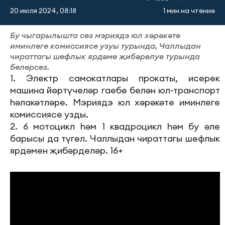
20 июля 2024, 08:18
1 мин на чтение
Бу чыгарылышта сез мэриядэ юл хәрәкәте
иминлеге комиссиясе узуы турында, Чаллыдан
чираттагы шефлык ярдәме җибәрелуе турында
белерсез.
1. Электр самокатлары прокаты, исерек
машина йөртүчеләр гаебе белән юл-транспорт
һәлакәтләре. Мэриядэ юл хәрәкәте иминлеге
комиссиясе узды.
2. 6 мотоцикл һәм 1 квадроцикл һәм бу әле
барысы да түгел. Чаллыдан чираттагы шефлык
ярдәмен җибәрделәр. 16+