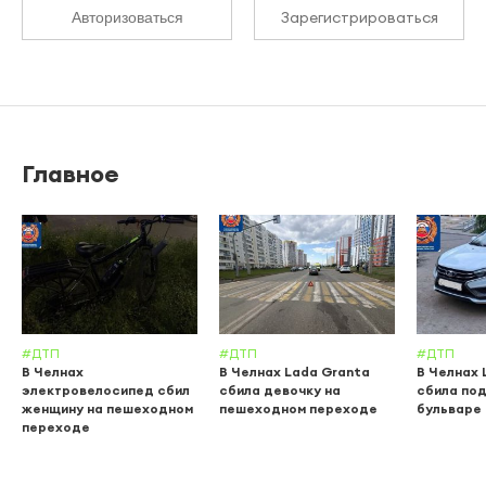
Зарегистрироваться
Авторизоваться
Главное
#ДТП
#ДТП
#ДТП
В Челнах
В Челнах Lada Granta
В Челнах 
электровелосипед сбил
сбила девочку на
сбила по
женщину на пешеходном
пешеходном переходе
бульваре
переходе