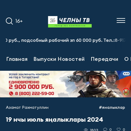
16+
., подсобный рабочий зп 60 000 руб. Тел.:8-917-913-20-
Главная
Выпуски Новостей
Передачи
О 
Азамат Рахматуллин
#яналыклар
19 нчы июль яңалыклары 2024
0
0
1803