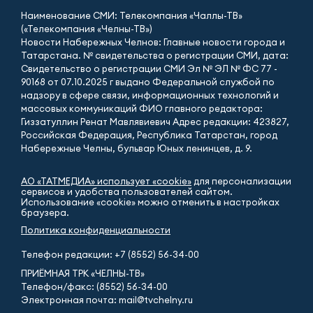
Наименование СМИ: Телекомпания «Чаллы-ТВ»
(«Телекомпания «Челны-ТВ»)
Новости Набережных Челнов: Главные новости города и
Татарстана. № свидетельства о регистрации СМИ, дата:
Свидетельство о регистрации СМИ Эл № ЭЛ № ФС 77 -
90168 от 07.10.2025 г выдано Федеральной службой по
надзору в сфере связи, информационных технологий и
массовых коммуникаций ФИО главного редактора:
Гиззатуллин Ренат Мавлявиевич Адрес редакции: 423827,
Российская Федерация, Республика Татарстан, город
Набережные Челны, бульвар Юных ленинцев, д. 9.
АО «ТАТМЕДИА» использует «cookie»
для персонализации
сервисов и удобства пользователей сайтом.
Использование «cookie» можно отменить в настройках
браузера.
Политика конфиденциальности
Телефон редакции:
+7 (8552) 56-34-00
ПРИЁМНАЯ ТРК «ЧЕЛНЫ-ТВ»
Телефон/факс: (8552) 56-34-00
Электронная почта: mail@tvchelny.ru