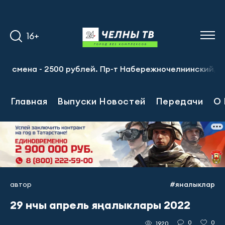
16+
мена - 2500 рублей. Пр-т Набережночелнинский, 13а. Тел
Главная
Выпуски Новостей
Передачи
О 
автор
#яналыклар
29 нчы апрель яңалыклары 2022
0
0
1920