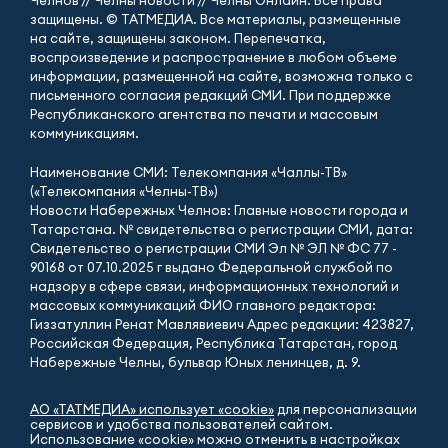
Челнов // Челны новости // Челны Онлайн. Все права
защищены. © ТАТМЕДИА. Все материалы, размещенные
на сайте, защищены законом. Перепечатка,
воспроизведение и распространение в любом объеме
информации, размещенной на сайте, возможна только с
письменного согласия редакций СМИ. При поддержке
Республиканского агентства по печати и массовым
коммуникациям.
Наименование СМИ: Телекомпания «Чаллы-ТВ»
(«Телекомпания «Челны-ТВ»)
Новости Набережных Челнов: Главные новости города и
Татарстана. № свидетельства о регистрации СМИ, дата:
Свидетельство о регистрации СМИ Эл № ЭЛ № ФС 77 -
90168 от 07.10.2025 г выдано Федеральной службой по
надзору в сфере связи, информационных технологий и
массовых коммуникаций ФИО главного редактора:
Гиззатуллин Ренат Мавлявиевич Адрес редакции: 423827,
Российская Федерация, Республика Татарстан, город
Набережные Челны, бульвар Юных ленинцев, д. 9.
АО «ТАТМЕДИА» использует «cookie»
для персонализации
сервисов и удобства пользователей сайтом.
Использование «cookie» можно отменить в настройках