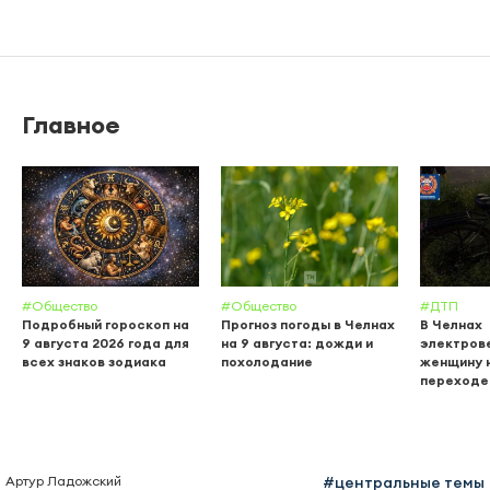
Главное
#Общество
#Общество
#ДТП
Подробный гороскоп на
Прогноз погоды в Челнах
В Челнах
9 августа 2026 года для
на 9 августа: дожди и
электров
всех знаков зодиака
похолодание
женщину 
переходе
Артур Ладожский
#центральные темы