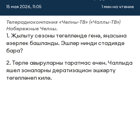
15 мая 2026, 11:05
1 мин на чтение
Телерадиокомпания «Челны-ТВ» («Чаллы-ТВ»)
Набережные Челны.
1. Җылыту сезоны төгәлләнде генә, яңасына
әзерлек башланды. Эшләр нинди стадиядә
бара?
2. Төрле авыруларны таратмас өчен. Чаллыда
яшел зоналарны дератизацион эшкәртү
төгәлләнеп килә.