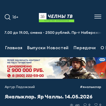
16+
 до 19.00, смена - 2500 рублей. Пр-т Набережночелнински
Главная
Выпуски Новостей
Передачи
О 
Артур Ладожский
#яналыклар
Яналыклар. Яр Чаллы. 14.05.2026
0
0
610