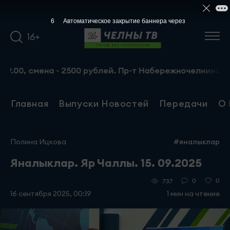
5
Автоматическое закрытие баннера через
16+
 смена - 2500 рублей. Пр-т Набережночелнинский, 13а. Т
Главная
Выпуски Новостей
Передачи
О 
Полина Ицкова
#яналыклар
Яналыклар. Яр Чаллы. 15. 09.2025
0
0
737
16 сентября 2025, 00:19
1 мин на чтение