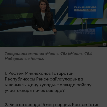
Телерадиокомпания «Челны-ТВ» («Чаллы-ТВ»)
Набережные Челны.
1. Рөстәм Миңнеханов Татарстан
Республикасы Рәисе сайлауларында
ышанычлы җиңү яулады. Чаллыда сайлау
участоклары ничек эшләде?
2. Биш ел эчендә 15 мең порция. Рөстәм Гатин