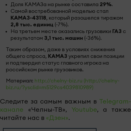
Доля КАМАЗа на рынке составила
29%
.
Самой востребованной моделью стал
КАМАЗ-43118
, который разошелся тиражом
2,8 тыс. единиц
(-7%).
На третьем месте оказались грузовики
ГАЗ
с
результатом
3,1 тыс. машин
(-36%).
Таким образом, даже в условиях снижения
общего спроса,
КАМАЗ
укрепил свои позиции
и подтвердил статус главного игрока на
российском рынке грузовиков.
Материал:
http://chelny-biz.ru (http://chelny-
biz.ru/?ysclid=m5129cs4039810989)
Следите за самым важным в
Telegram-
канале
«Челны-ТВ»,
Youtube
, а также
читайте нас в
«Дзен»
.