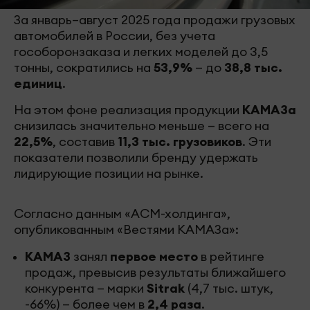
За январь–август 2025 года продажи грузовых
автомобилей в России, без учета
гособоронзаказа и легких моделей до 3,5
тонны, сократились на
53,9%
— до
38,8 тыс.
единиц
.
На этом фоне реализация продукции
КАМАЗа
снизилась значительно меньше — всего на
22,5%
, составив
11,3 тыс. грузовиков
. Эти
показатели позволили бренду удержать
лидирующие позиции на рынке.
Согласно данным «АСМ-холдинга»,
опубликованным «Вестями КАМАЗа»:
КАМАЗ
занял
первое место
в рейтинге
продаж, превысив результаты ближайшего
конкурента — марки
Sitrak
(4,7 тыс. штук,
-66%) — более чем в
2,4 раза
.