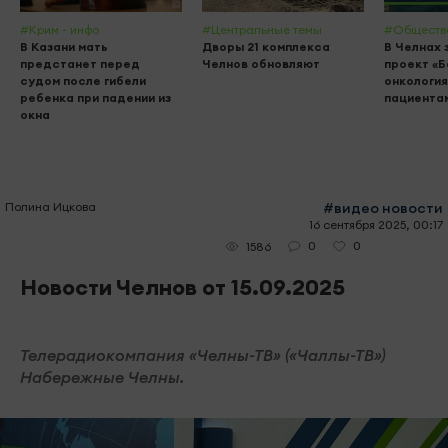
#Крим - инфо
#Центральные темы
#Обществ
В Казани мать
Дворы 21 комплекса
В Челнах 
предстанет перед
Челнов обновляют
проект «
судом после гибели
онкология
ребенка при падении из
пациента
окна
Полина Ицкова
#видео новости
16 сентября 2025, 00:17
0
0
1586
Новости Челнов от 15.09.2025
Телерадиокомпания «Челны-ТВ» («Чаллы-ТВ»)
Набережные Челны.