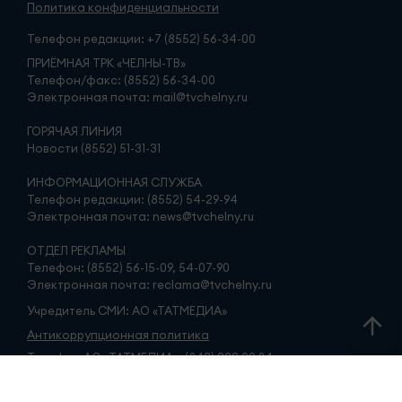
Политика конфиденциальности
Телефон редакции:
+7 (8552) 56-34-00
ПРИЁМНАЯ ТРК «ЧЕЛНЫ-ТВ»
Телефон/факс: (8552) 56-34-00
Электронная почта: mail@tvchelny.ru
ГОРЯЧАЯ ЛИНИЯ
Новости (8552) 51-31-31
ИНФОРМАЦИОННАЯ СЛУЖБА
Телефон редакции: (8552) 54-29-94
Электронная почта: news@tvchelny.ru
ОТДЕЛ РЕКЛАМЫ
Телефон: (8552) 56-15-09, 54-07-90
Электронная почта: reclama@tvchelny.ru
Учредитель СМИ: АО «ТАТМЕДИА»
Антикоррупционная политика
Телефон АО «ТАТМЕДИА»: (843) 222 09 84
16+