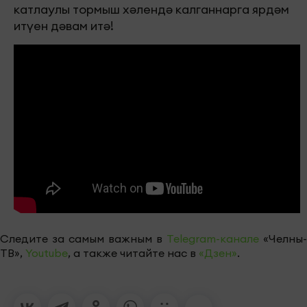
катлаулы тормыш хәлендә калганнарга ярдәм
итүен дәвам итә!
Следите за самым важным в
Telegram-канале
«Челны-
ТВ»,
Youtube
, а также читайте нас в
«Дзен»
.