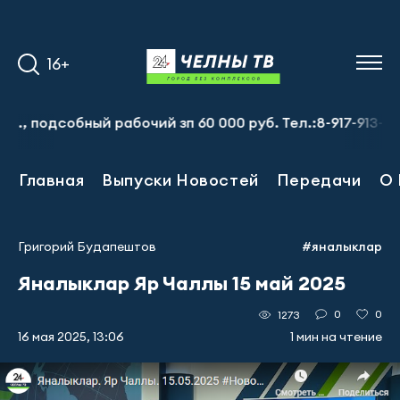
16+
одсобный рабочий зп 60 000 руб. Тел.:8-917-913-20-71
Главная
Выпуски Новостей
Передачи
О 
Григорий Будапештов
#яналыклар
Яналыклар Яр Чаллы 15 май 2025
0
0
1273
16 мая 2025, 13:06
1 мин на чтение