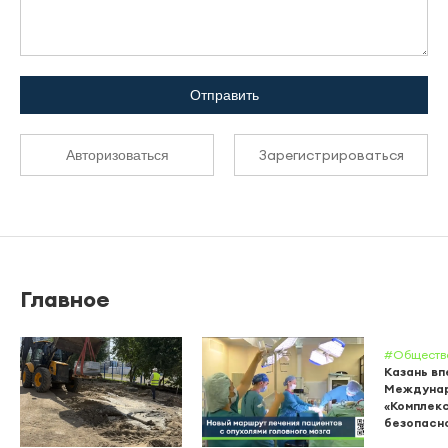
Отправить
Зарегистрироваться
Авторизоваться
Главное
#Обществ
Казань вп
Междунар
«Комплек
безопасн