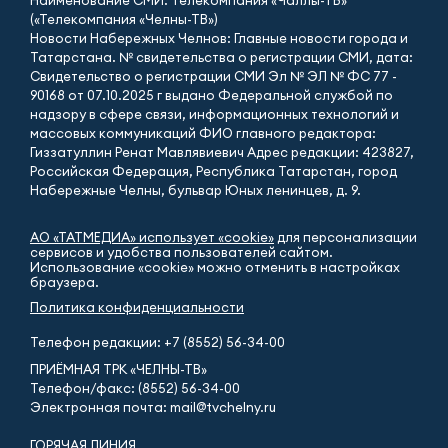
(«Телекомпания «Челны-ТВ»)
Новости Набережных Челнов: Главные новости города и
Татарстана. № свидетельства о регистрации СМИ, дата:
Свидетельство о регистрации СМИ Эл № ЭЛ № ФС 77 -
90168 от 07.10.2025 г выдано Федеральной службой по
надзору в сфере связи, информационных технологий и
массовых коммуникаций ФИО главного редактора:
Гиззатуллин Ренат Мавлявиевич Адрес редакции: 423827,
Российская Федерация, Республика Татарстан, город
Набережные Челны, бульвар Юных ленинцев, д. 9.
АО «ТАТМЕДИА» использует «cookie»
для персонализации
сервисов и удобства пользователей сайтом.
Использование «cookie» можно отменить в настройках
браузера.
Политика конфиденциальности
Телефон редакции:
+7 (8552) 56-34-00
ПРИЁМНАЯ ТРК «ЧЕЛНЫ-ТВ»
Телефон/факс: (8552) 56-34-00
Электронная почта: mail@tvchelny.ru
ГОРЯЧАЯ ЛИНИЯ