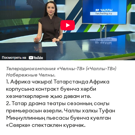
Телерадиокомпания «Челны-ТВ» («Чаллы-ТВ»)
Набережные Челны.
1. Африка чакыра! Татарстанда Африка
корпусына контракт буенча хәрби
хезмәткәрләрне җыю дәвам итә.
2. Татар драма театры сезонның соңгы
премьерасын әзерли. Чаллы халкы Туфан
Миңнуллинның пьесасы буенча куелган
«Сөяркә» спектаклен күрәчәк.