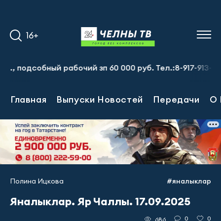
16+
собный рабочий зп 60 000 руб. Тел.:8-917-913-20-71
П
Главная
Выпуски Новостей
Передачи
О 
Полина Ицкова
#яналыклар
Яналыклар. Яр Чаллы. 17.09.2025
0
0
686