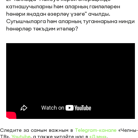
катнашучыларны һәм аларның гаиләләрен
һөнәри яңадан әзерләү үзәге" ачылды.
Сугышчыларга һәм аларның туганнарына нинди
һөнәрләр тәкъдим итәләр?
Следите за самым важным в
Telegram-канале
«Челны-
ТВ»,
Youtube
, а также читайте нас в
«Дзен»
.