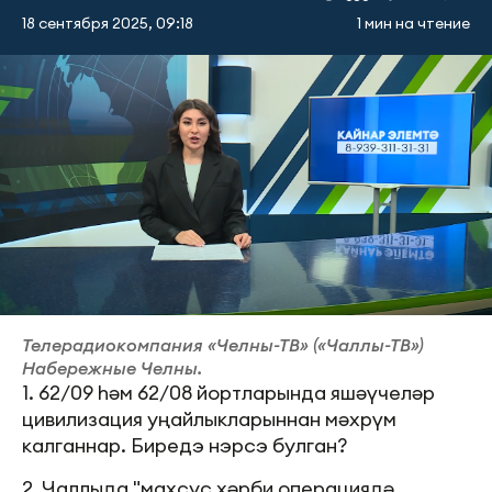
18 сентября 2025, 09:18
1 мин на чтение
Телерадиокомпания «Челны-ТВ» («Чаллы-ТВ»)
Набережные Челны.
1. 62/09 һәм 62/08 йортларында яшәүчеләр
цивилизация уңайлыкларыннан мәхрүм
калганнар. Биредэ нэрсэ булган?
2. Чаллыда "махсус хәрби операциядә