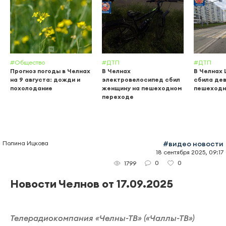
#Общество
#ДТП
#ДТП
Прогноз погоды в Челнах
В Челнах
В Челнах 
на 9 августа: дожди и
электровелосипед сбил
сбила дев
похолодание
женщину на пешеходном
пешеходн
переходе
Полина Ицкова
#видео новости
18 сентября 2025, 09:17
0
0
1799
Новости Челнов от 17.09.2025
Телерадиокомпания «Челны-ТВ» («Чаллы-ТВ»)