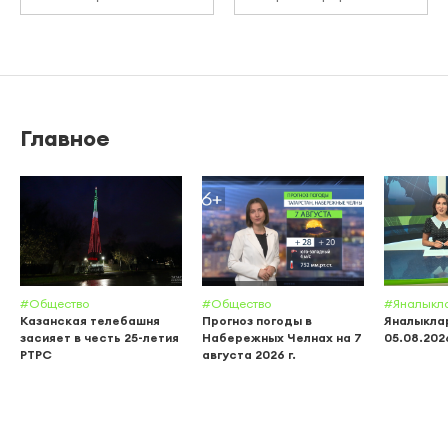
Главное
#Общество
#Общество
#Яналыкл
Казанская телебашня
Прогноз погоды в
Яналыклар
засияет в честь 25-летия
Набережных Челнах на 7
05.08.202
РТРС
августа 2026 г.