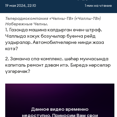
19 мая 2026, 22:10
1 мин на чтение
Телерадиокомпания «Челны-ТВ» («Чаллы-ТВ»)
Набережные Челны.
1. Газонда машина калдырган өчен-штраф.
Чаллыда хокук бозучылар буенча рейд
уздыралар. Автомобилчеләрне нинди жаза
котэ?
2. Заманча спа-комплекс. шәһәр мунчасында
капиталь ремонт дэвам итэ. Биредэ нәрсәлэр
үзгәрәчәк?