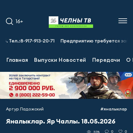
16+
:8-917-913-20-71
Предприятию требуется заместитель г
Главная
Выпуски Новостей
Передачи
О 
Артур Ладожский
#яналыклар
Яналыклар. Яр Чаллы. 18.05.2026
0
0
378