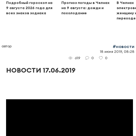
Подробный гороскоп на
Прогноз погоды в Челнах
В Челнах
9 августа 2026 года для
на 9 августа: дожди и
электров
всех знаков зодиака
похолодание
женщину 
переходе
автор
#новости
18 июня 2019, 08:28
0
0
619
НОВОСТИ 17.06.2019