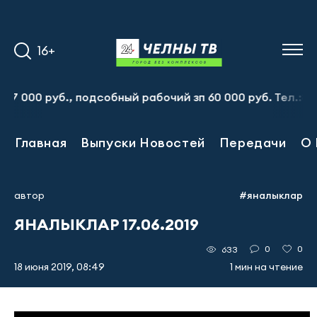
16+
00 руб., подсобный рабочий зп 60 000 руб. Тел.:8-917-9
Главная
Выпуски Новостей
Передачи
О 
автор
#яналыклар
ЯНАЛЫКЛАР 17.06.2019
0
0
633
18 июня 2019, 08:49
1 мин на чтение