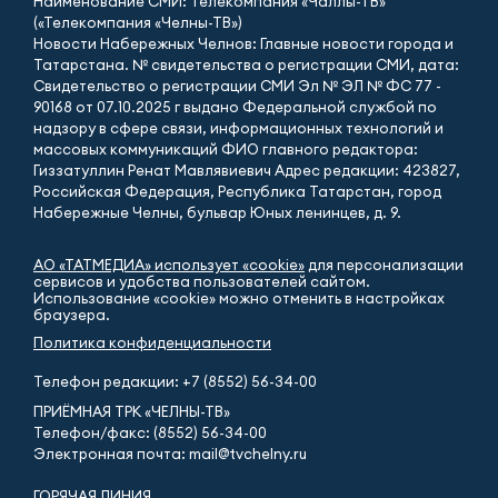
Наименование СМИ: Телекомпания «Чаллы-ТВ»
(«Телекомпания «Челны-ТВ»)
Новости Набережных Челнов: Главные новости города и
Татарстана. № свидетельства о регистрации СМИ, дата:
Свидетельство о регистрации СМИ Эл № ЭЛ № ФС 77 -
90168 от 07.10.2025 г выдано Федеральной службой по
надзору в сфере связи, информационных технологий и
массовых коммуникаций ФИО главного редактора:
Гиззатуллин Ренат Мавлявиевич Адрес редакции: 423827,
Российская Федерация, Республика Татарстан, город
Набережные Челны, бульвар Юных ленинцев, д. 9.
АО «ТАТМЕДИА» использует «cookie»
для персонализации
сервисов и удобства пользователей сайтом.
Использование «cookie» можно отменить в настройках
браузера.
Политика конфиденциальности
Телефон редакции:
+7 (8552) 56-34-00
ПРИЁМНАЯ ТРК «ЧЕЛНЫ-ТВ»
Телефон/факс: (8552) 56-34-00
Электронная почта: mail@tvchelny.ru
ГОРЯЧАЯ ЛИНИЯ