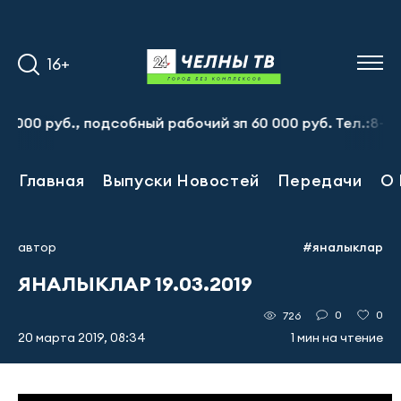
16+
 руб., подсобный рабочий зп 60 000 руб. Тел.:8-917-913
Главная
Выпуски Новостей
Передачи
О 
автор
#яналыклар
ЯНАЛЫКЛАР 19.03.2019
0
0
726
20 марта 2019, 08:34
1 мин на чтение