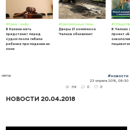
#Крим - инфо
#Центральные темы
#Обществ
В Казани мать
Дворы 21 комплекса
В Челнах 
предстанет перед
Челнов обновляют
проект «
судом после гибели
онкология
ребенка при падении из
пациента
окна
автор
#новости
23 апреля 2018, 08:30
0
0
719
НОВОСТИ 20.04.2018