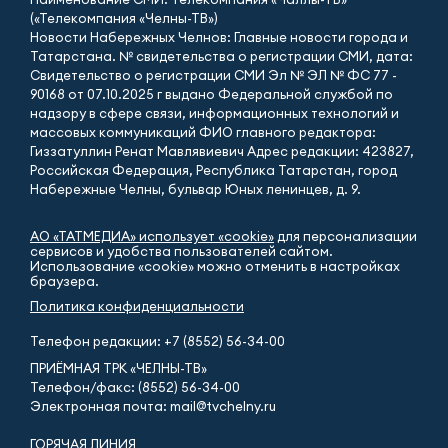
(«Телекомпания «Челны-ТВ»)
Новости Набережных Челнов: Главные новости города и
Татарстана. № свидетельства о регистрации СМИ, дата:
Свидетельство о регистрации СМИ Эл № ЭЛ № ФС 77 -
90168 от 07.10.2025 г выдано Федеральной службой по
надзору в сфере связи, информационных технологий и
массовых коммуникаций ФИО главного редактора:
Гиззатуллин Ренат Мавлявиевич Адрес редакции: 423827,
Российская Федерация, Республика Татарстан, город
Набережные Челны, бульвар Юных ленинцев, д. 9.
АО «ТАТМЕДИА» использует «cookie»
для персонализации
сервисов и удобства пользователей сайтом.
Использование «cookie» можно отменить в настройках
браузера.
Политика конфиденциальности
Телефон редакции:
+7 (8552) 56-34-00
ПРИЁМНАЯ ТРК «ЧЕЛНЫ-ТВ»
Телефон/факс: (8552) 56-34-00
Электронная почта: mail@tvchelny.ru
ГОРЯЧАЯ ЛИНИЯ