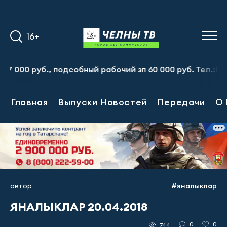
16+
0 руб., подсобный рабочий зп 60 000 руб. Тел.:8-917-9
Главная
Выпуски Новостей
Передачи
О 
автор
#яналыклар
ЯНАЛЫКЛАР 20.04.2018
0
0
744