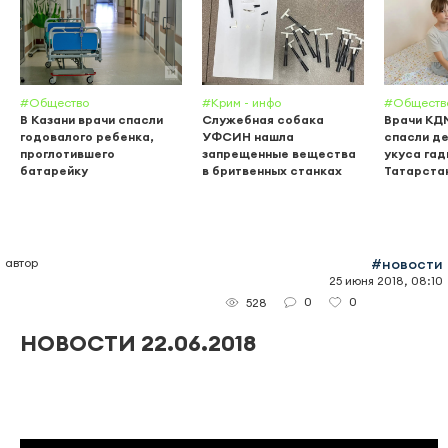
#Общество
#Крим - инфо
#Обществ
В Казани врачи спасли
Служебная собака
Врачи КД
годовалого ребенка,
УФСИН нашла
спасли де
проглотившего
запрещенные вещества
укуса гад
батарейку
в бритвенных станках
Татарста
автор
#новости
25 июня 2018, 08:10
0
0
528
НОВОСТИ 22.06.2018