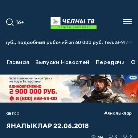
16+
 подсобный рабочий зп 60 000 руб. Тел.:8-917-913-20-7
Главная
Выпуски Новостей
Передачи
О 
автор
#яналыклар
ЯНАЛЫКЛАР 22.06.2018
0
0
514