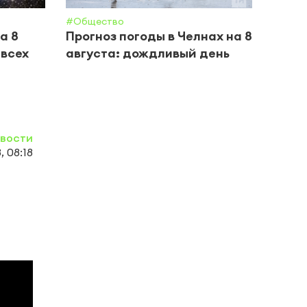
#Общество
#Крим 
а 8
Прогноз погоды в Челнах на 8
В Ка
 всех
августа: дождливый день
пере
ребе
вости
, 08:18