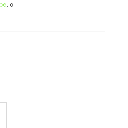
be
, а