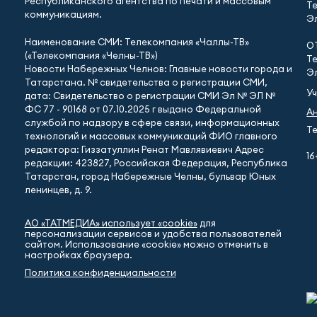
Республиканского агентства по печати и массовым
Те
коммуникациям.
Эл
Наименование СМИ: Телекомпания «Чаллы-ТВ»
О
(«Телекомпания «Челны-ТВ»)
Те
Новости Набережных Челнов: Главные новости города и
Эл
Татарстана. № свидетельства о регистрации СМИ,
У
дата: Свидетельство о регистрации СМИ Эл № ЭЛ №
ФС 77 - 90168 от 07.10.2025 г выдано Федеральной
А
службой по надзору в сфере связи, информационных
Те
технологий и массовых коммуникаций ФИО главного
редактора: Гиззатуллин Ренат Мавлявиевич Адрес
16
редакции: 423827, Российская Федерация, Республика
Татарстан, город Набережные Челны, бульвар Юных
ленинцев, д. 9.
АО «ТАТМЕДИА» использует «cookie»
для
персонализации сервисов и удобства пользователей
сайтом. Использование «cookie» можно отменить в
настройках браузера.
Политика конфиденциальности