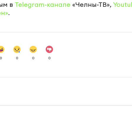
ым в
Telegram-канале
«Челны-ТВ»,
Youtu
ен»
.
0
0
0
0