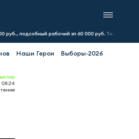
одсобный рабочий зп 60 000 руб. Тел.:8-917-913-20-71
нов
Наши Герои
Выборы-2026
ыклар
, 08:24
чтение