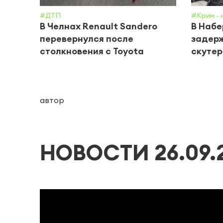
#ДТП
#Крим - 
В Челнах Renault Sandero
В Наб
перевернулся после
задерж
столкновения с Toyota
скутер
автор
НОВОСТИ 26.09.