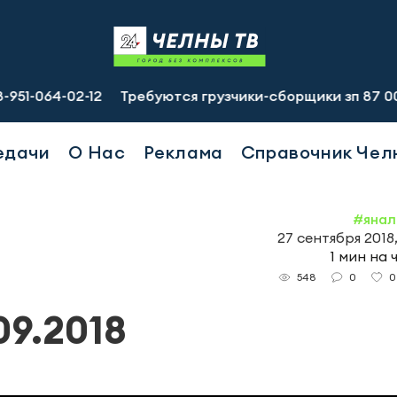
4-02-12
Требуются грузчики-сборщики зп 87 000 руб., п
едачи
О Нас
Реклама
Справочник Чел
#янал
27 сентября 2018
1 мин на 
0
0
548
9.2018