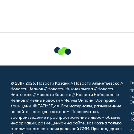
Т
© 2011 - 2026. Новости Казани // Новости Альметьевска //
Новости Челнов // Новости Нижнекамска // Новости
П
Чистополя // Новости Заинска // Новости Набережных
Те
Челнов // Челны новости // Челны Онлайн. Все права
Эл
защищены. © ТАТМЕДИА. Все материалы, размещенные
на сайте, защищены законом. Перепечатка,
Г
воспроизведение и распространение в любом объеме
Но
информации, размещенной на сайте, возможна только
с письменного согласия редакций СМИ. При поддержке
И