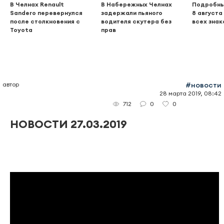
В Челнах Renault
В Набережных Челнах
Подробны
Sandero перевернулся
задержали пьяного
8 августа
после столкновения с
водителя скутера без
всех знак
Toyota
прав
автор
#новости
28 марта 2019, 08:42
0
0
712
НОВОСТИ 27.03.2019