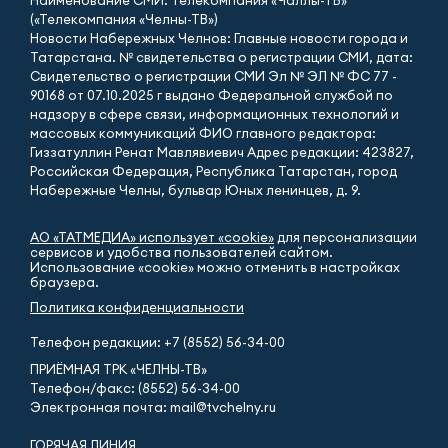
(«Телекомпания «Челны-ТВ»)
Новости Набережных Челнов: Главные новости города и
Татарстана. № свидетельства о регистрации СМИ, дата:
Свидетельство о регистрации СМИ Эл № ЭЛ № ФС 77 -
90168 от 07.10.2025 г выдано Федеральной службой по
надзору в сфере связи, информационных технологий и
массовых коммуникаций ФИО главного редактора:
Гиззатуллин Ренат Мавлявиевич Адрес редакции: 423827,
Российская Федерация, Республика Татарстан, город
Набережные Челны, бульвар Юных ленинцев, д. 9.
АО «ТАТМЕДИА» использует «cookie»
для персонализации
сервисов и удобства пользователей сайтом.
Использование «cookie» можно отменить в настройках
браузера.
Политика конфиденциальности
Телефон редакции:
+7 (8552) 56-34-00
ПРИЁМНАЯ ТРК «ЧЕЛНЫ-ТВ»
Телефон/факс: (8552) 56-34-00
Электронная почта: mail@tvchelny.ru
ГОРЯЧАЯ ЛИНИЯ