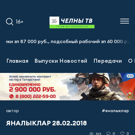
16+
п 87 000 руб., подсобный рабочий зп 60 000 руб. Тел.:
Главная
Выпуски Новостей
Передачи
О 
автор
#яналыклар
ЯНАЛЫКЛАР 28.02.2018
0
0
513