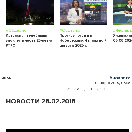
#Общество
#Общество
#Яналыкл
Казанская телебашня
Прогноз погоды в
Яналыклар
засияет в честь 25-летия
Набережных Челнах на 7
05.08.202
РТРС
августа 2026 г.
автор
#новости
01 марта 2018, 08:18
0
0
509
НОВОСТИ 28.02.2018