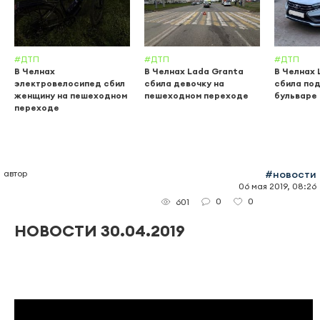
#ДТП
#ДТП
#ДТП
В Челнах
В Челнах Lada Granta
В Челнах 
электровелосипед сбил
сбила девочку на
сбила по
женщину на пешеходном
пешеходном переходе
бульваре
переходе
автор
#новости
06 мая 2019, 08:26
0
0
601
НОВОСТИ 30.04.2019