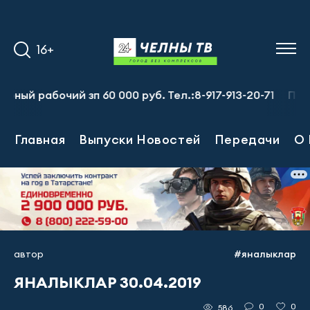
16+
 рабочий зп 60 000 руб. Тел.:8-917-913-20-71
Предпри
Главная
Выпуски Новостей
Передачи
О 
автор
#яналыклар
ЯНАЛЫКЛАР 30.04.2019
0
0
586