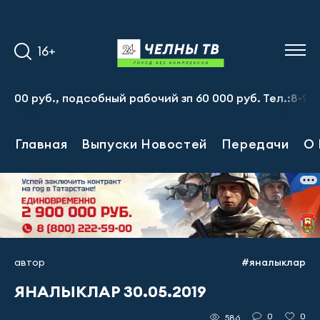
16+
руб., подсобный рабочий зп 60 000 руб. Тел.:8-917-913-
Главная
Выпуски Новостей
Передачи
О 
автор
#яналыклар
ЯНАЛЫКЛАР 30.05.2019
0
0
586