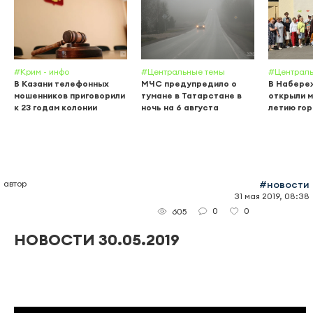
#Крим - инфо
#Центральные темы
#Централь
В Казани телефонных
МЧС предупредило о
В Набере
мошенников приговорили
тумане в Татарстане в
открыли м
к 23 годам колонии
ночь на 6 августа
летию го
автор
#новости
31 мая 2019, 08:38
0
0
605
НОВОСТИ 30.05.2019