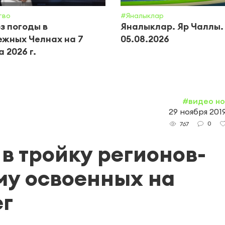
тво
#Яналыклар
з погоды в
Яналыклар. Яр Чаллы.
жных Челнах на 7
05.08.2026
 2026 г.
#видео н
29 ноября 2019
0
767
в тройку регионов-
му освоенных на
ег