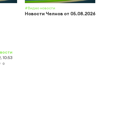
#Видео новости
#Обще
Новости Челнов от 05.08.2026
Почт
приз
полн
овости
, 10:53
0