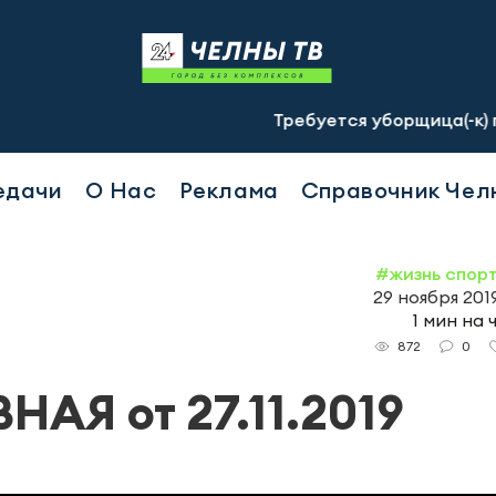
Требуется уборщица(-к) график 2
едачи
О Нас
Реклама
Справочник Чел
#жизнь спор
29 ноября 2019
1 мин на 
0
872
Я от 27.11.2019