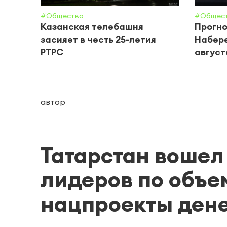
#Общество
#Общес
Казанская телебашня
Прогно
засияет в честь 25-летия
Набере
РТРС
августа
автор
Татарстан вошел 
лидеров по объе
нацпроекты ден