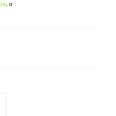
be
, а