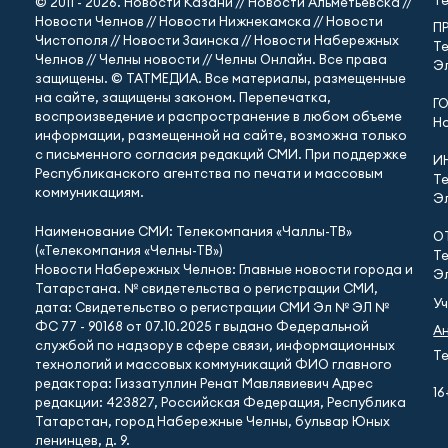
Т
© 2011 - 2026. Новости Казани // Новости Альметьевска //
Новости Челнов // Новости Нижнекамска // Новости
П
Чистополя // Новости Заинска // Новости Набережных
Те
Челнов // Челны новости // Челны Онлайн. Все права
Эл
защищены. © ТАТМЕДИА. Все материалы, размещенные
на сайте, защищены законом. Перепечатка,
Г
воспроизведение и распространение в любом объеме
Но
информации, размещенной на сайте, возможна только
с письменного согласия редакций СМИ. При поддержке
И
Республиканского агентства по печати и массовым
Те
коммуникациям.
Эл
Наименование СМИ: Телекомпания «Чаллы-ТВ»
О
(«Телекомпания «Челны-ТВ»)
Те
Новости Набережных Челнов: Главные новости города и
Эл
Татарстана. № свидетельства о регистрации СМИ,
У
дата: Свидетельство о регистрации СМИ Эл № ЭЛ №
ФС 77 - 90168 от 07.10.2025 г выдано Федеральной
А
службой по надзору в сфере связи, информационных
Те
технологий и массовых коммуникаций ФИО главного
редактора: Гиззатуллин Ренат Мавлявиевич Адрес
16
редакции: 423827, Российская Федерация, Республика
Татарстан, город Набережные Челны, бульвар Юных
ленинцев, д. 9.