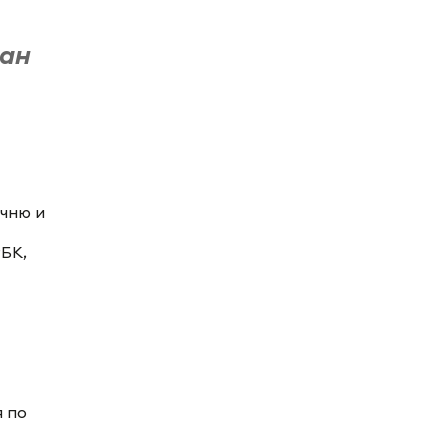
тан
ечню и
РБК,
я по