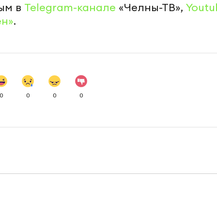
ым в
Telegram-канале
«Челны-ТВ»,
Youtu
ен»
.
0
0
0
0