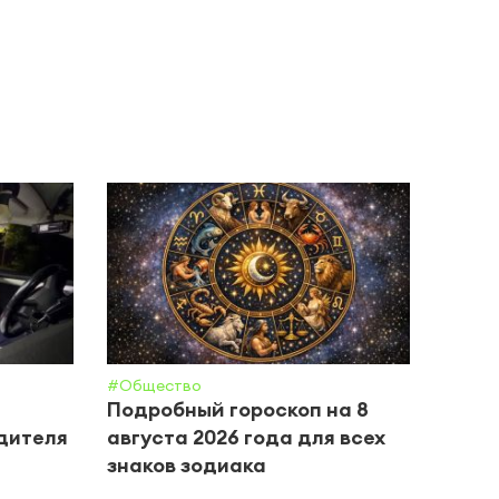
#Общество
#Обще
Подробный гороскоп на 8
Прог
дителя
августа 2026 года для всех
авгу
знаков зодиака