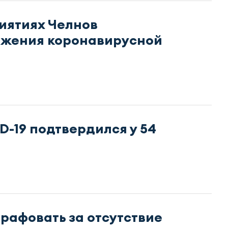
ятиях Челнов
ажения коронавирусной
D-19 подтвердился у 54
афовать за отсутствие