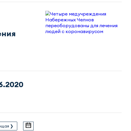
ения
6.2020
ющая ❯