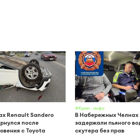
#Крим - инфо
ах Renault Sandero
В Набережных Челнах
рнулся после
задержали пьяного во
овения с Toyota
скутера без прав