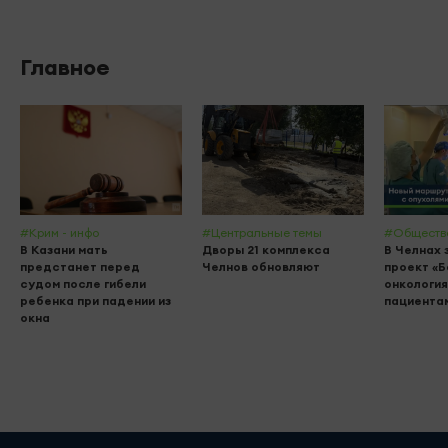
Главное
#Крим - инфо
#Центральные темы
#Обществ
В Казани мать
Дворы 21 комплекса
В Челнах 
предстанет перед
Челнов обновляют
проект «
судом после гибели
онкология
ребенка при падении из
пациента
окна