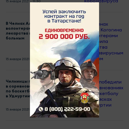
15 января 2021 - 11:30
В Челнах Альфия Когогина с
волонтерами доставила
лекарства коронавирусным
больным
15 января 2021 - 11:14
Челнинцы победили
в соревнованиях
по баскетболу на колясках
в Удмуртии
15 января 2021 - 10:20