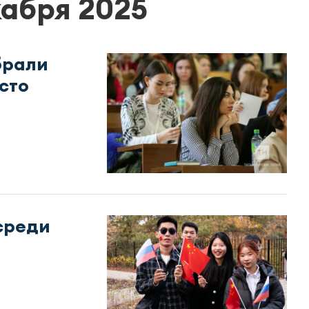
кабря 2025
брали
сто
среди