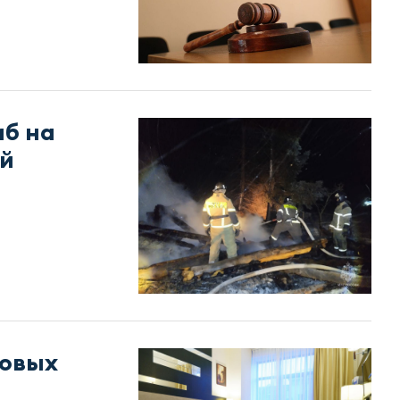
иб на
ой
новых