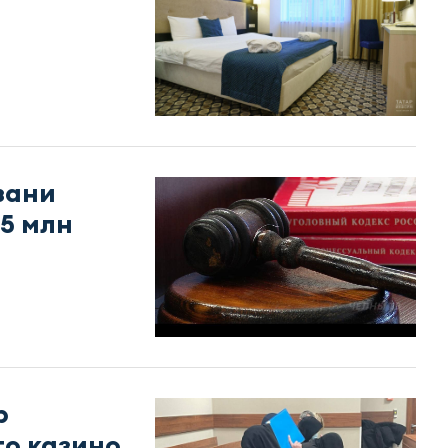
зани
5 млн
р
о казино