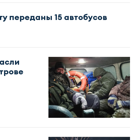
у переданы 15 автобусов
пасли
строве