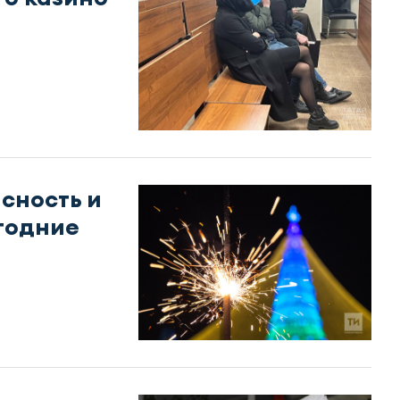
асность и
годние