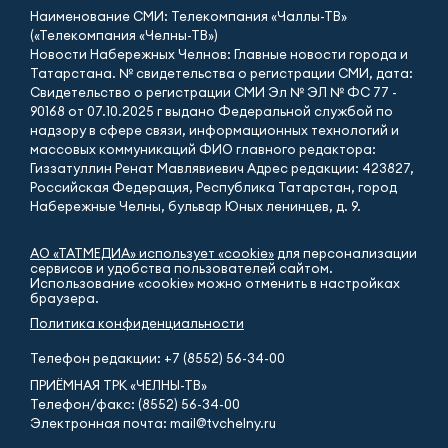
Наименование СМИ: Телекомпания «Чаллы-ТВ»
(«Телекомпания «Челны-ТВ»)
Новости Набережных Челнов: Главные новости города и
Татарстана. № свидетельства о регистрации СМИ, дата:
Свидетельство о регистрации СМИ Эл № ЭЛ № ФС 77 -
90168 от 07.10.2025 г выдано Федеральной службой по
надзору в сфере связи, информационных технологий и
массовых коммуникаций ФИО главного редактора:
Гиззатуллин Ренат Мавлявиевич Адрес редакции: 423827,
Российская Федерация, Республика Татарстан, город
Набережные Челны, бульвар Юных ленинцев, д. 9.
АО «ТАТМЕДИА» использует «cookie»
для персонализации
сервисов и удобства пользователей сайтом.
Использование «cookie» можно отменить в настройках
браузера.
Политика конфиденциальности
Телефон редакции:
+7 (8552) 56-34-00
ПРИЁМНАЯ ТРК «ЧЕЛНЫ-ТВ»
Телефон/факс: (8552) 56-34-00
Электронная почта: mail@tvchelny.ru