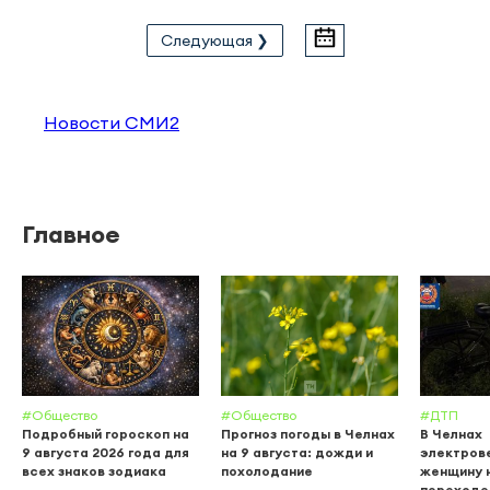
Следующая ❯
Новости СМИ2
Главное
#Общество
#Общество
#ДТП
Подробный гороскоп на
Прогноз погоды в Челнах
В Челнах
9 августа 2026 года для
на 9 августа: дожди и
электров
всех знаков зодиака
похолодание
женщину 
переходе