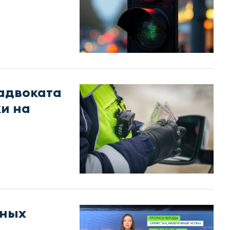
адвоката
ки на
жных