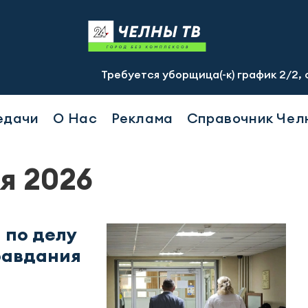
Требуется уборщица(-к) график 2/2, с 07.00 до
едачи
О Нас
Реклама
Справочник Чел
я 2026
 по делу
равдания