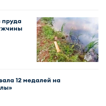
з пруда
мужчины
вала 12 медалей на
алы»