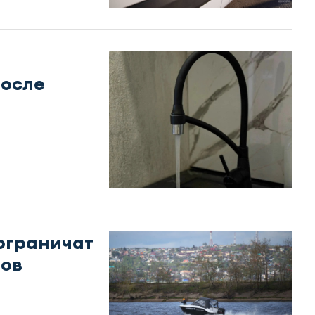
после
ограничат
ов