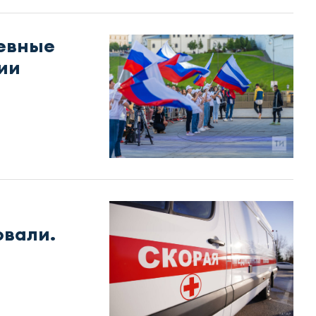
невные
ии
овали.