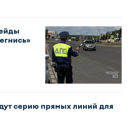
рейды
тегнись»
едут серию прямых линий для