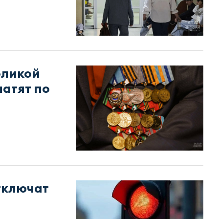
еликой
атят по
тключат