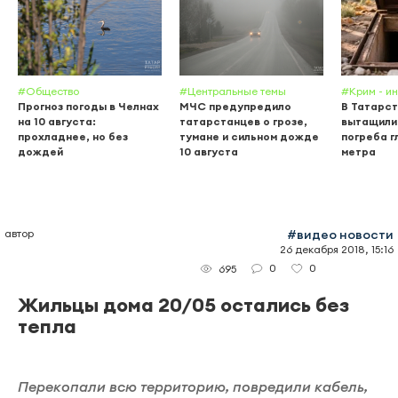
#Общество
#Центральные темы
#Крим - и
Прогноз погоды в Челнах
МЧС предупредило
В Татарс
на 10 августа:
татарстанцев о грозе,
вытащили 
прохладнее, но без
тумане и сильном дожде
погреба г
дождей
10 августа
метра
автор
#видео новости
26 декабря 2018, 15:16
0
0
695
Жильцы дома 20/05 остались без
тепла
Перекопали всю территорию, повредили кабель,