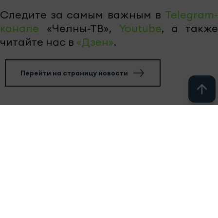
Следите за самым важным в
Telegram-
канале
«Челны-ТВ»,
Youtube
, а также
читайте нас в
«Дзен»
.
Перейти на страницу новости