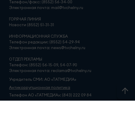
Телефон/факс: (8552) 56-34-00
Электронная почта: mail@tvchelny.ru
ГОРЯЧАЯ ЛИНИЯ
Новости (8552) 51-31-31
ИНФОРМАЦИОННАЯ СЛУЖБА
Телефон редакции: (8552) 54-29-94
Электронная почта: news@tvchelny.ru
ОТДЕЛ РЕКЛАМЫ
Телефон: (8552) 56-15-09, 54-07-90
Электронная почта: reclama@tvchelny.ru
Учредитель СМИ: АО «ТАТМЕДИА»
Антикоррупционная политика
Телефон АО «ТАТМЕДИА»: (843) 222 09 84
16+