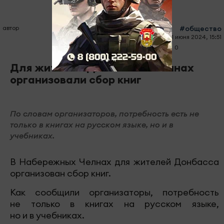
автор
#общество
11 июня 2024, 15:51
0
0
692
Для жителей Донбасса в Челнах
организовали сбор книг
По словам организаторов, потребность есть не
только в книгах на русском языке, но и в
учебниках.
В Набережных Челнах для жителей Донбасса
организован сбор книг.
Как сообщили организаторы, потребность
не только в книгах на русском языке,
но и в учебниках.