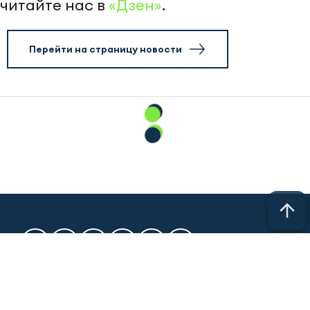
читайте нас в
«Дзен»
.
Перейти на страницу новости
© 2011 - 2026. Новости Казани // Новости Альметьевска //
Новости Челнов // Новости Нижнекамска // Новости
Чистополя // Новости Заинска // Новости Набережных