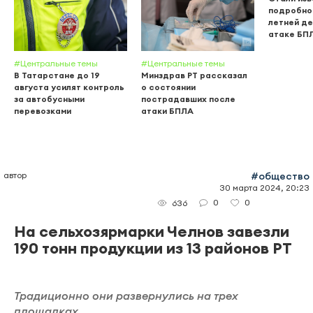
подробнос
летней де
атаке БП
#Центральные темы
#Центральные темы
В Татарстане до 19
Минздрав РТ рассказал
августа усилят контроль
о состоянии
за автобусными
пострадавших после
перевозками
атаки БПЛА
автор
#общество
30 марта 2024, 20:23
0
0
636
На сельхозярмарки Челнов завезли
190 тонн продукции из 13 районов РТ
Традиционно они развернулись на трех
площадках.