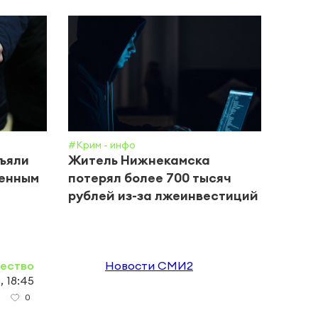
#Крим - инфо
#Обще
зъяли
Житель Нижнекамска
В Ка
щенным
потерял более 700 тысяч
годо
рублей из-за лжеинвестиций
прог
ество
Новости СМИ2
, 18:45
0