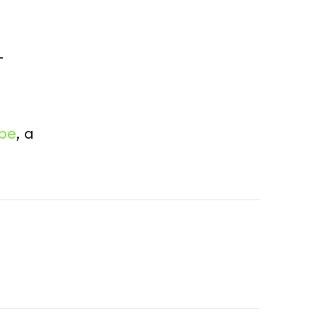
т
be
, а