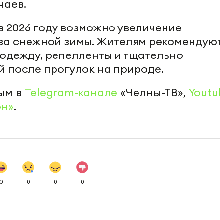
чаев.
в 2026 году возможно увеличение
за снежной зимы. Жителям рекомендую
одежду, репелленты и тщательно
й после прогулок на природе.
ым в
Telegram-канале
«Челны-ТВ»,
Youtu
ен»
.
0
0
0
0