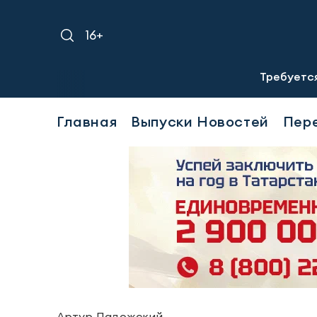
16+
Требуется уборщица(-к) 
Главная
Выпуски Новостей
Пер
Артур Ладожский