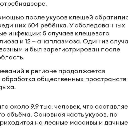
отребнадзоре.
омощью после укусов клещей обратили
среди них 604 ребёнка. У обследованных
е инфекции: 5 случаев клещевого
лиоза и 12 — анаплазмоза. Один из случ
возным и был зарегистрирован после
область.
леваний в регионе продолжается
 обработка общественных пространств 
дыха.
о около 9,9 тыс. человек, что составляе
о объёма. Основная часть укусов, по
риходится на лесные массивы и дачные