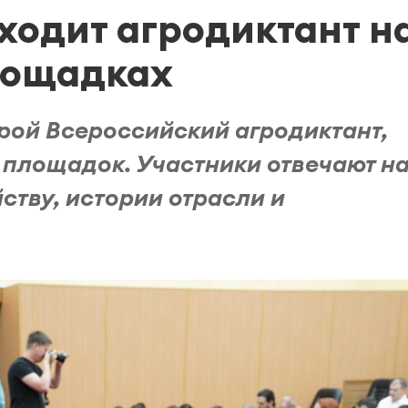
ходит агродиктант н
лощадках
орой Всероссийский агродиктант,
 площадок. Участники отвечают н
ству, истории отрасли и