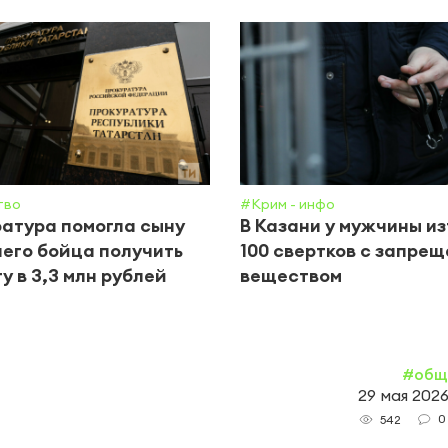
тво
#Крим - инфо
атура помогла сыну
В Казани у мужчины и
его бойца получить
100 свертков с запре
у в 3,3 млн рублей
веществом
#общ
29 мая 2026
0
542