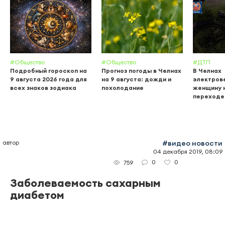
#Общество
#Общество
#ДТП
Подробный гороскоп на
Прогноз погоды в Челнах
В Челнах
9 августа 2026 года для
на 9 августа: дожди и
электров
всех знаков зодиака
похолодание
женщину 
переходе
автор
#видео новости
04 декабря 2019, 08:09
0
0
759
Заболеваемость сахарным
диабетом