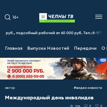
16+
., подсобный рабочий зп 60 000 руб. Тел.:8-917-913-20-
Главная
Выпуски Новостей
Передачи
О 
автор
#видео новости
Международный день инвалидов
0
0
738