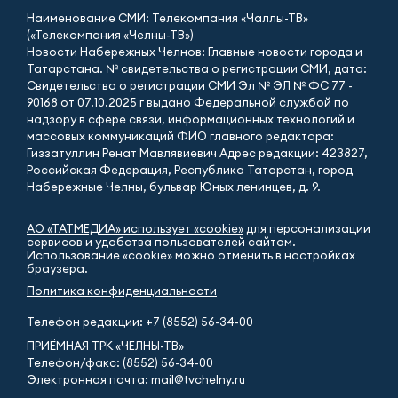
Наименование СМИ: Телекомпания «Чаллы-ТВ»
(«Телекомпания «Челны-ТВ»)
Новости Набережных Челнов: Главные новости города и
Татарстана. № свидетельства о регистрации СМИ, дата:
Свидетельство о регистрации СМИ Эл № ЭЛ № ФС 77 -
90168 от 07.10.2025 г выдано Федеральной службой по
надзору в сфере связи, информационных технологий и
массовых коммуникаций ФИО главного редактора:
Гиззатуллин Ренат Мавлявиевич Адрес редакции: 423827,
Российская Федерация, Республика Татарстан, город
Набережные Челны, бульвар Юных ленинцев, д. 9.
АО «ТАТМЕДИА» использует «cookie»
для персонализации
сервисов и удобства пользователей сайтом.
Использование «cookie» можно отменить в настройках
браузера.
Политика конфиденциальности
Телефон редакции:
+7 (8552) 56-34-00
ПРИЁМНАЯ ТРК «ЧЕЛНЫ-ТВ»
Телефон/факс: (8552) 56-34-00
Электронная почта: mail@tvchelny.ru