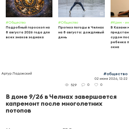
#Общество
#Общество
#Крим - и
Подробный гороскоп на
Прогноз погоды в Челнах
В Казани 
8 августа 2026 года для
на 8 августа: дождливый
предстан
всех знаков зодиака
день
судом пос
ребенка п
окна
Артур Ладожский
#общество
02 июня 2026, 12:22
0
0
529
В доме 9/26 в Челнах завершается
капремонт после многолетних
потопов