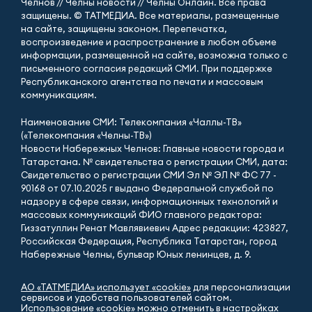
Челнов // Челны новости // Челны Онлайн. Все права
защищены. © ТАТМЕДИА. Все материалы, размещенные
на сайте, защищены законом. Перепечатка,
воспроизведение и распространение в любом объеме
информации, размещенной на сайте, возможна только с
письменного согласия редакций СМИ. При поддержке
Республиканского агентства по печати и массовым
коммуникациям.
Наименование СМИ: Телекомпания «Чаллы-ТВ»
(«Телекомпания «Челны-ТВ»)
Новости Набережных Челнов: Главные новости города и
Татарстана. № свидетельства о регистрации СМИ, дата:
Свидетельство о регистрации СМИ Эл № ЭЛ № ФС 77 -
90168 от 07.10.2025 г выдано Федеральной службой по
надзору в сфере связи, информационных технологий и
массовых коммуникаций ФИО главного редактора:
Гиззатуллин Ренат Мавлявиевич Адрес редакции: 423827,
Российская Федерация, Республика Татарстан, город
Набережные Челны, бульвар Юных ленинцев, д. 9.
АО «ТАТМЕДИА» использует «cookie»
для персонализации
сервисов и удобства пользователей сайтом.
Использование «cookie» можно отменить в настройках